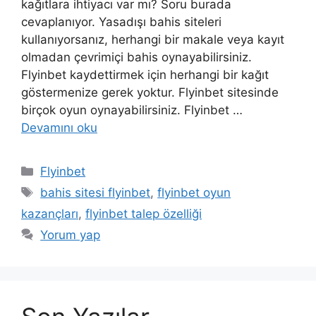
kağıtlara ihtiyacı var mı? Soru burada
cevaplanıyor. Yasadışı bahis siteleri
kullanıyorsanız, herhangi bir makale veya kayıt
olmadan çevrimiçi bahis oynayabilirsiniz.
Flyinbet kaydettirmek için herhangi bir kağıt
göstermenize gerek yoktur. Flyinbet sitesinde
birçok oyun oynayabilirsiniz. Flyinbet …
Devamını oku
Kategoriler
Flyinbet
Etiketler
bahis sitesi flyinbet
,
flyinbet oyun
kazançları
,
flyinbet talep özelliği
Yorum yap