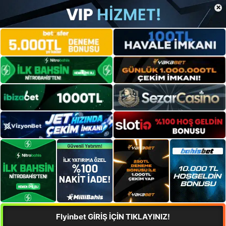
×
Flyinbet GİRİŞ İÇİN TIKLAYINIZ!