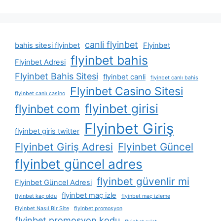
canli flyinbet
bahis sitesi flyinbet
Flyinbet
flyinbet bahis
Flyinbet Adresi
Flyinbet Bahis Sitesi
flyinbet canli
flyinbet canlı bahis
Flyinbet Casino Sitesi
flyinbet canlı casino
flyinbet girisi
flyinbet com
Flyinbet Giriş
flyinbet giris twitter
Flyinbet Giriş Adresi
Flyinbet Güncel
flyinbet güncel adres
flyinbet güvenlir mi
Flyinbet Güncel Adresi
flyinbet maç izle
flyinbet kaç oldu
flyinbet maç izleme
Flyinbet Nasıl Bir Site
flyinbet promosyon
flyinbet promosyon kodu