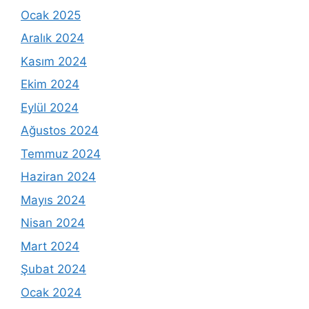
Ocak 2025
Aralık 2024
Kasım 2024
Ekim 2024
Eylül 2024
Ağustos 2024
Temmuz 2024
Haziran 2024
Mayıs 2024
Nisan 2024
Mart 2024
Şubat 2024
Ocak 2024