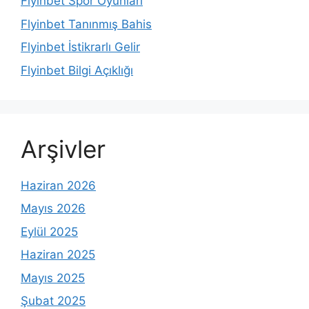
Flyinbet Spor Oyunları
Flyinbet Tanınmış Bahis
Flyinbet İstikrarlı Gelir
Flyinbet Bilgi Açıklığı
Arşivler
Haziran 2026
Mayıs 2026
Eylül 2025
Haziran 2025
Mayıs 2025
Şubat 2025