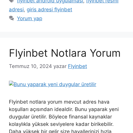
flyinbet android uygulaması
,
flyinbet resmi
adresi
,
giris adresi flyinbet
Yorum yap
Flyinbet Notlara Yorum
Temmuz 10, 2024
yazar
Flyinbet
Flyinbet notlara yorum mevcut adres hava
koşulları açısından idealdir. Bunu yaparak yeni
duygular üretilir. Böylece finansal kaynaklar
kolaylıkla yüksek seviyelere kadar birikebilir.
Daha yüksek bir gelir size hayallerinizi hızla