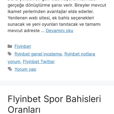
gerçeğe dönüştürme şansı verir. Bireyler mevcut
ikamet yerlerinden avantajlar elde ederler.
Yenilenen web sitesi, ek bahis seçenekleri
sunacak ve yeni oyunları tanıtacak ve tamamı
mevcut adreste …
Devamını oku
Kategoriler
Flyinbet
Etiketler
flyinbet genel i̇nceleme
,
flyinbet notlara
yorum
,
Flyinbet Twitter
Yorum yap
Flyinbet Spor Bahisleri
Oranları