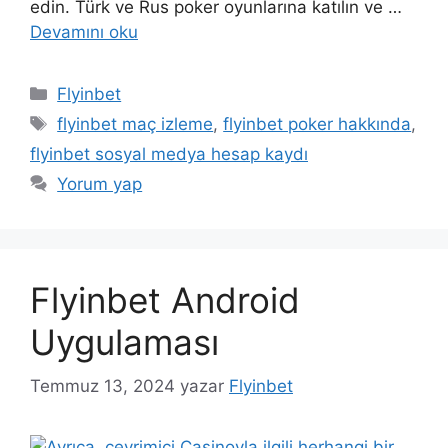
edin. Türk ve Rus poker oyunlarına katılın ve …
Devamını oku
Kategoriler
Flyinbet
Etiketler
flyinbet maç izleme
,
flyinbet poker hakkında
,
flyinbet sosyal medya hesap kaydı
Yorum yap
Flyinbet Android
Uygulaması
Temmuz 13, 2024
yazar
Flyinbet