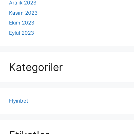
Aralık 2023
Kasım 2023
Ekim 2023
Eylül 2023
Kategoriler
Flyinbet