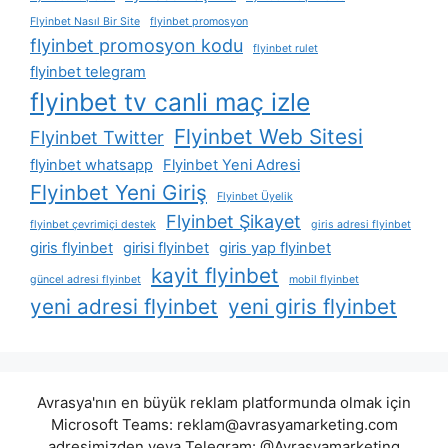
Flyinbet Nasıl Bir Site
flyinbet promosyon
flyinbet promosyon kodu
flyinbet rulet
flyinbet telegram
flyinbet tv canli maç izle
Flyinbet Web Sitesi
Flyinbet Twitter
flyinbet whatsapp
Flyinbet Yeni Adresi
Flyinbet Yeni Giriş
Flyinbet Üyelik
Flyinbet Şikayet
flyinbet çevrimiçi destek
giris adresi flyinbet
giris flyinbet
girisi flyinbet
giris yap flyinbet
kayit flyinbet
güncel adresi flyinbet
mobil flyinbet
yeni adresi flyinbet
yeni giris flyinbet
Avrasya'nın en büyük reklam platformunda olmak için
Microsoft Teams:
reklam@avrasyamarketing.com
adresimizden veya Telegram: @Avrasyamarketing