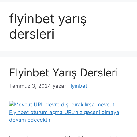
flyinbet yarış
dersleri
Flyinbet Yarış Dersleri
Temmuz 3, 2024
yazar
Flyinbet