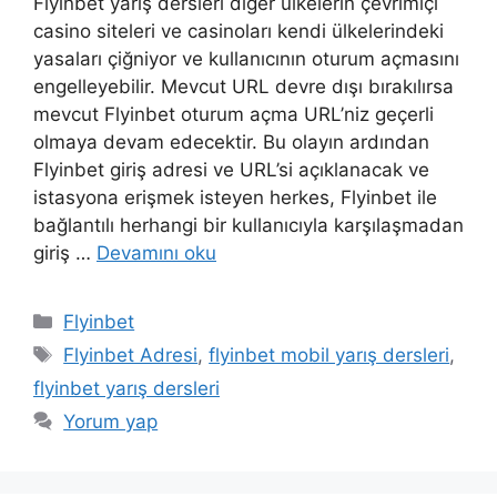
Flyinbet yarış dersleri diğer ülkelerin çevrimiçi
casino siteleri ve casinoları kendi ülkelerindeki
yasaları çiğniyor ve kullanıcının oturum açmasını
engelleyebilir. Mevcut URL devre dışı bırakılırsa
mevcut Flyinbet oturum açma URL’niz geçerli
olmaya devam edecektir. Bu olayın ardından
Flyinbet giriş adresi ve URL’si açıklanacak ve
istasyona erişmek isteyen herkes, Flyinbet ile
bağlantılı herhangi bir kullanıcıyla karşılaşmadan
giriş …
Devamını oku
Kategoriler
Flyinbet
Etiketler
Flyinbet Adresi
,
flyinbet mobil yarış dersleri
,
flyinbet yarış dersleri
Yorum yap