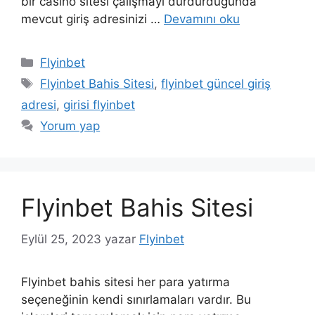
bir casino sitesi çalışmayı durdurduğunda
mevcut giriş adresinizi …
Devamını oku
Kategoriler
Flyinbet
Etiketler
Flyinbet Bahis Sitesi
,
flyinbet güncel giriş
adresi
,
girisi flyinbet
Yorum yap
Flyinbet Bahis Sitesi
Eylül 25, 2023
yazar
Flyinbet
Flyinbet bahis sitesi her para yatırma
seçeneğinin kendi sınırlamaları vardır. Bu