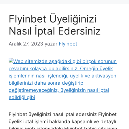
Flyinbet Üyeliğinizi
Nasıl İptal Edersiniz
Aralık 27, 2023
yazar
Flyinbet
Flyinbet üyeliğinizi nasıl iptal edersiniz Flyinbet
üyelik iptal işlemi hakkında kapsamlı ve detaylı
bilgiye web sitemizdeki Flyinbet bahis sitesinin