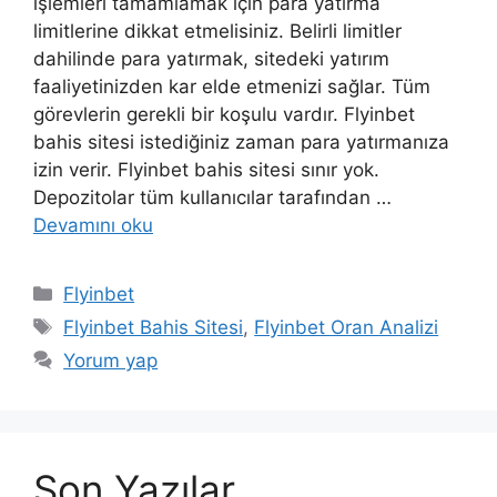
işlemleri tamamlamak için para yatırma
limitlerine dikkat etmelisiniz. Belirli limitler
dahilinde para yatırmak, sitedeki yatırım
faaliyetinizden kar elde etmenizi sağlar. Tüm
görevlerin gerekli bir koşulu vardır. Flyinbet
bahis sitesi istediğiniz zaman para yatırmanıza
izin verir. Flyinbet bahis sitesi sınır yok.
Depozitolar tüm kullanıcılar tarafından …
Devamını oku
Kategoriler
Flyinbet
Etiketler
Flyinbet Bahis Sitesi
,
Flyinbet Oran Analizi
Yorum yap
Son Yazılar