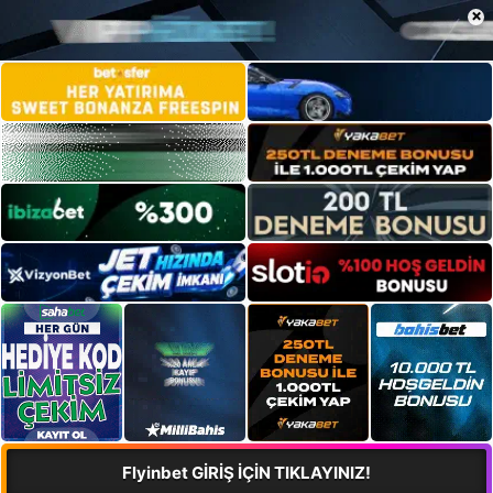
×
Flyinbet GİRİŞ İÇİN TIKLAYINIZ!