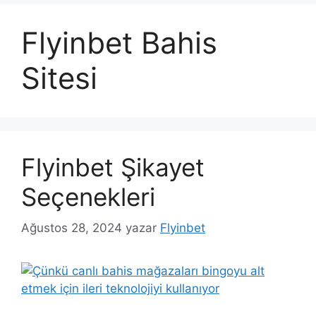
Flyinbet Bahis
Sitesi
Flyinbet Şikayet
Seçenekleri
Ağustos 28, 2024
yazar
Flyinbet