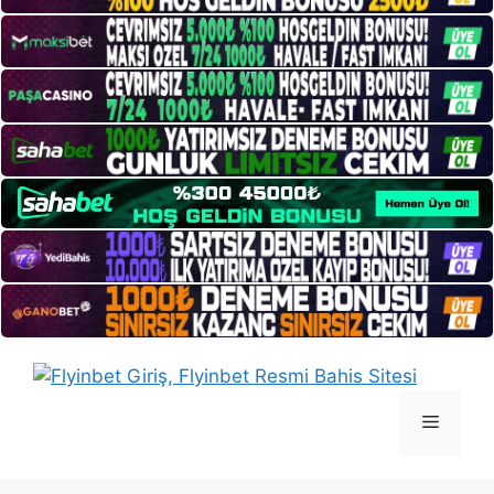
İçeriğe
atla
Menü