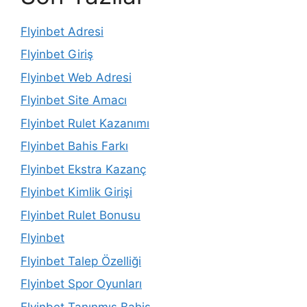
Flyinbet Adresi
Flyinbet Giriş
Flyinbet Web Adresi
Flyinbet Site Amacı
Flyinbet Rulet Kazanımı
Flyinbet Bahis Farkı
Flyinbet Ekstra Kazanç
Flyinbet Kimlik Girişi
Flyinbet Rulet Bonusu
Flyinbet
Flyinbet Talep Özelliği
Flyinbet Spor Oyunları
Flyinbet Tanınmış Bahis