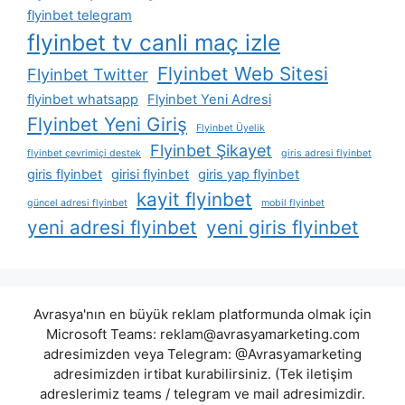
flyinbet telegram
flyinbet tv canli maç izle
Flyinbet Web Sitesi
Flyinbet Twitter
flyinbet whatsapp
Flyinbet Yeni Adresi
Flyinbet Yeni Giriş
Flyinbet Üyelik
Flyinbet Şikayet
flyinbet çevrimiçi destek
giris adresi flyinbet
giris flyinbet
girisi flyinbet
giris yap flyinbet
kayit flyinbet
güncel adresi flyinbet
mobil flyinbet
yeni adresi flyinbet
yeni giris flyinbet
Avrasya'nın en büyük reklam platformunda olmak için
Microsoft Teams:
reklam@avrasyamarketing.com
adresimizden veya Telegram: @Avrasyamarketing
adresimizden irtibat kurabilirsiniz. (Tek iletişim
adreslerimiz teams / telegram ve mail adresimizdir.