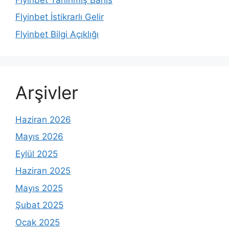
Flyinbet İstikrarlı Gelir
Flyinbet Bilgi Açıklığı
Arşivler
Haziran 2026
Mayıs 2026
Eylül 2025
Haziran 2025
Mayıs 2025
Şubat 2025
Ocak 2025