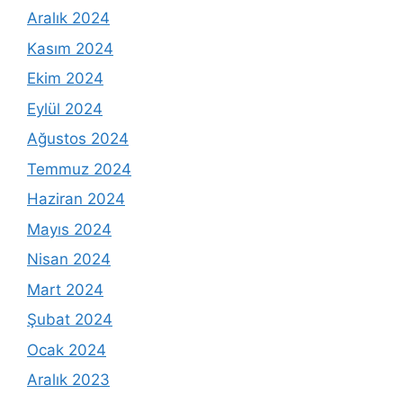
Aralık 2024
Kasım 2024
Ekim 2024
Eylül 2024
Ağustos 2024
Temmuz 2024
Haziran 2024
Mayıs 2024
Nisan 2024
Mart 2024
Şubat 2024
Ocak 2024
Aralık 2023