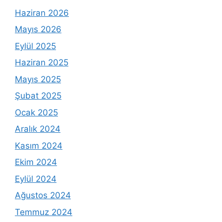
Haziran 2026
Mayıs 2026
Eylül 2025
Haziran 2025
Mayıs 2025
Şubat 2025
Ocak 2025
Aralık 2024
Kasım 2024
Ekim 2024
Eylül 2024
Ağustos 2024
Temmuz 2024