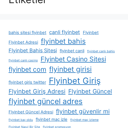
canli flyinbet
bahis sitesi flyinbet
Flyinbet
flyinbet bahis
Flyinbet Adresi
Flyinbet Bahis Sitesi
flyinbet canli
flyinbet canlı bahis
Flyinbet Casino Sitesi
flyinbet canlı casino
flyinbet girisi
flyinbet com
Flyinbet Giriş
flyinbet giris twitter
Flyinbet Giriş Adresi
Flyinbet Güncel
flyinbet güncel adres
flyinbet güvenlir mi
Flyinbet Güncel Adresi
flyinbet maç izle
flyinbet kaç oldu
flyinbet maç izleme
Flyinbet Nasıl Bir Site
flyinbet promosyon