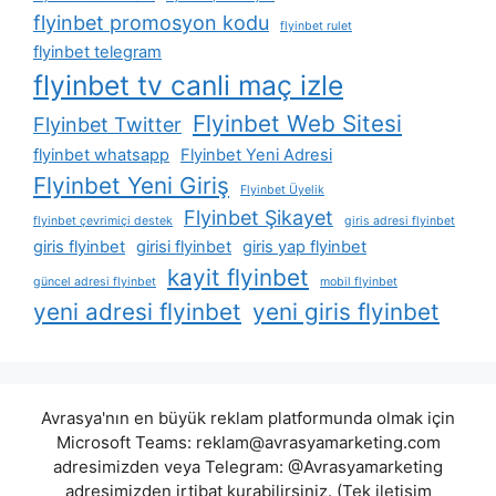
flyinbet promosyon kodu
flyinbet rulet
flyinbet telegram
flyinbet tv canli maç izle
Flyinbet Web Sitesi
Flyinbet Twitter
flyinbet whatsapp
Flyinbet Yeni Adresi
Flyinbet Yeni Giriş
Flyinbet Üyelik
Flyinbet Şikayet
flyinbet çevrimiçi destek
giris adresi flyinbet
giris flyinbet
girisi flyinbet
giris yap flyinbet
kayit flyinbet
güncel adresi flyinbet
mobil flyinbet
yeni adresi flyinbet
yeni giris flyinbet
Avrasya'nın en büyük reklam platformunda olmak için
Microsoft Teams:
reklam@avrasyamarketing.com
adresimizden veya Telegram: @Avrasyamarketing
adresimizden irtibat kurabilirsiniz. (Tek iletişim