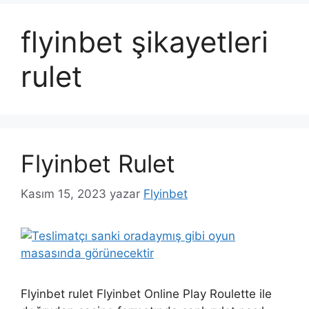
flyinbet şikayetleri
rulet
Flyinbet Rulet
Kasım 15, 2023
yazar
Flyinbet
Flyinbet rulet Flyinbet Online Play Roulette ile