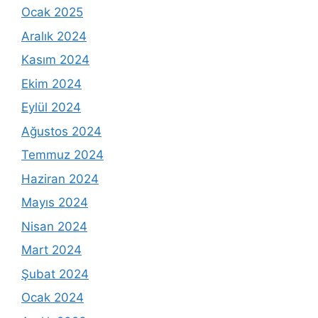
Ocak 2025
Aralık 2024
Kasım 2024
Ekim 2024
Eylül 2024
Ağustos 2024
Temmuz 2024
Haziran 2024
Mayıs 2024
Nisan 2024
Mart 2024
Şubat 2024
Ocak 2024