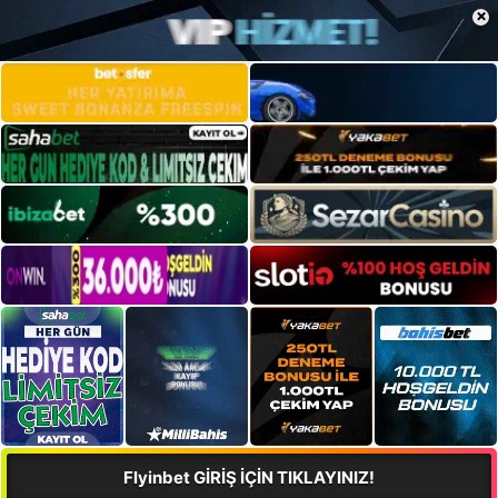
×
Flyinbet GİRİŞ İÇİN TIKLAYINIZ!