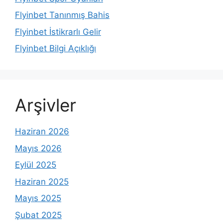
Flyinbet Tanınmış Bahis
Flyinbet İstikrarlı Gelir
Flyinbet Bilgi Açıklığı
Arşivler
Haziran 2026
Mayıs 2026
Eylül 2025
Haziran 2025
Mayıs 2025
Şubat 2025