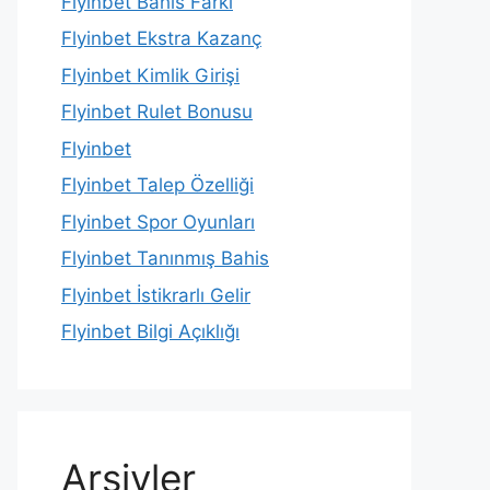
Flyinbet Bahis Farkı
Flyinbet Ekstra Kazanç
Flyinbet Kimlik Girişi
Flyinbet Rulet Bonusu
Flyinbet
Flyinbet Talep Özelliği
Flyinbet Spor Oyunları
Flyinbet Tanınmış Bahis
Flyinbet İstikrarlı Gelir
Flyinbet Bilgi Açıklığı
Arşivler