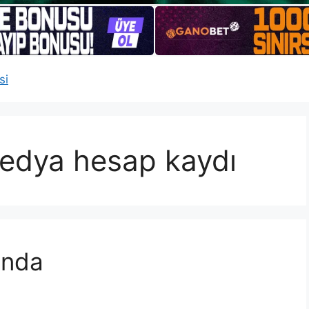
medya hesap kaydı
ında