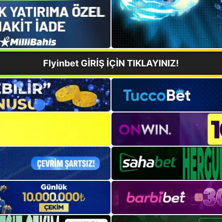
Flyinbet GİRİŞ İÇİN TIKLAYINIZ!