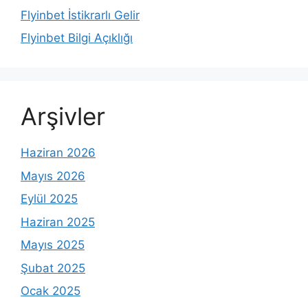
Flyinbet İstikrarlı Gelir
Flyinbet Bilgi Açıklığı
Arşivler
Haziran 2026
Mayıs 2026
Eylül 2025
Haziran 2025
Mayıs 2025
Şubat 2025
Ocak 2025