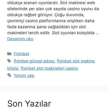
oldukça aranan oyunlardır. Slot makinesi web
sitelerinde yer alan çok sayıda casino oyunu da
oldukça rağbet görüyor. Çoğu durumda,
çevrimiçi casino platformlarına erişirken daha
fazla kazanma şansı sağladıkları için slot
makineleri tercih edilir. Slot oyunları kolaylıkla …
Devamını oku
Kategoriler
Flyinbet
Etiketler
flyinbet güncel adres
,
flyinbet slot makine
bilgisi
,
flyinbet slot makineleri casino
Yorum yap
Son Yazılar