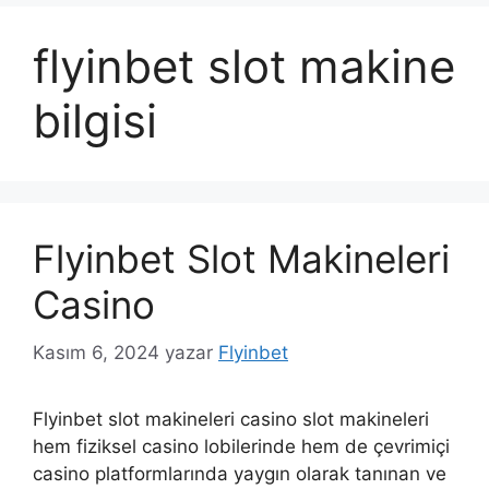
flyinbet slot makine
bilgisi
Flyinbet Slot Makineleri
Casino
Kasım 6, 2024
yazar
Flyinbet
Flyinbet slot makineleri casino slot makineleri
hem fiziksel casino lobilerinde hem de çevrimiçi
casino platformlarında yaygın olarak tanınan ve