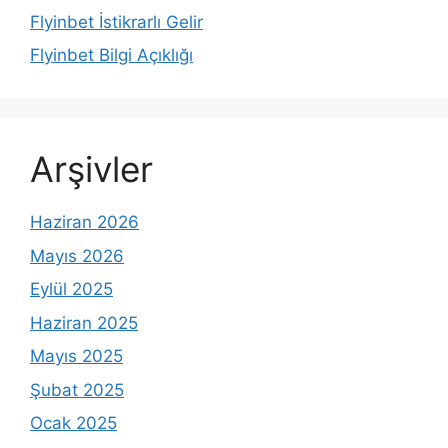
Flyinbet İstikrarlı Gelir
Flyinbet Bilgi Açıklığı
Arşivler
Haziran 2026
Mayıs 2026
Eylül 2025
Haziran 2025
Mayıs 2025
Şubat 2025
Ocak 2025