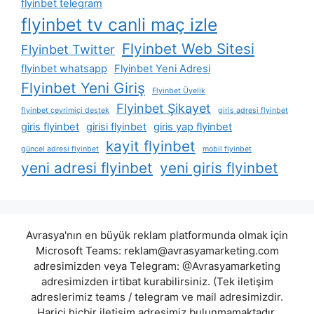
flyinbet telegram
flyinbet tv canli maç izle
Flyinbet Web Sitesi
Flyinbet Twitter
flyinbet whatsapp
Flyinbet Yeni Adresi
Flyinbet Yeni Giriş
Flyinbet Üyelik
Flyinbet Şikayet
flyinbet çevrimiçi destek
giris adresi flyinbet
giris flyinbet
girisi flyinbet
giris yap flyinbet
kayit flyinbet
güncel adresi flyinbet
mobil flyinbet
yeni adresi flyinbet
yeni giris flyinbet
Avrasya'nın en büyük reklam platformunda olmak için
Microsoft Teams:
reklam@avrasyamarketing.com
adresimizden veya Telegram: @Avrasyamarketing
adresimizden irtibat kurabilirsiniz. (Tek iletişim
adreslerimiz teams / telegram ve mail adresimizdir.
Harici hiçbir iletişim adresimiz bulunmamaktadır.