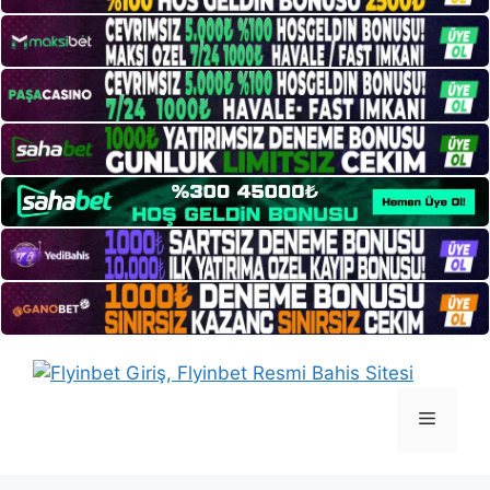
İçeriğe
atla
Menü