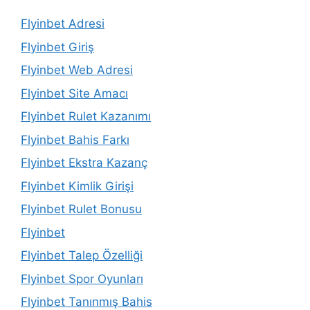
Flyinbet Adresi
Flyinbet Giriş
Flyinbet Web Adresi
Flyinbet Site Amacı
Flyinbet Rulet Kazanımı
Flyinbet Bahis Farkı
Flyinbet Ekstra Kazanç
Flyinbet Kimlik Girişi
Flyinbet Rulet Bonusu
Flyinbet
Flyinbet Talep Özelliği
Flyinbet Spor Oyunları
Flyinbet Tanınmış Bahis