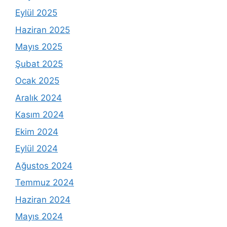
Eylül 2025
Haziran 2025
Mayıs 2025
Şubat 2025
Ocak 2025
Aralık 2024
Kasım 2024
Ekim 2024
Eylül 2024
Ağustos 2024
Temmuz 2024
Haziran 2024
Mayıs 2024