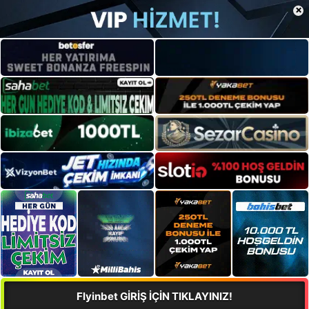
×
Flyinbet GİRİŞ İÇİN TIKLAYINIZ!