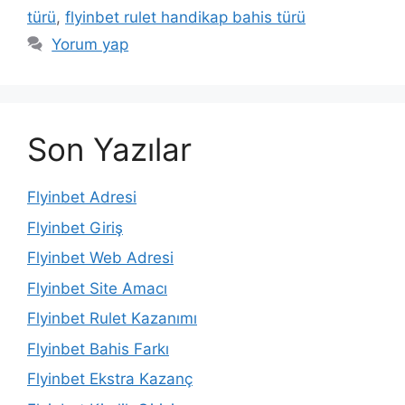
türü
,
flyinbet rulet handikap bahis türü
Yorum yap
Son Yazılar
Flyinbet Adresi
Flyinbet Giriş
Flyinbet Web Adresi
Flyinbet Site Amacı
Flyinbet Rulet Kazanımı
Flyinbet Bahis Farkı
Flyinbet Ekstra Kazanç