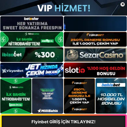
×
Flyinbet GİRİŞ İÇİN TIKLAYINIZ!