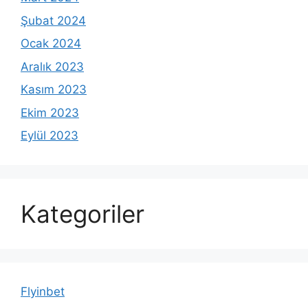
Şubat 2024
Ocak 2024
Aralık 2023
Kasım 2023
Ekim 2023
Eylül 2023
Kategoriler
Flyinbet