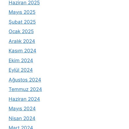
Haziran 2025
Mayıs 2025
Şubat 2025
Ocak 2025
Aralık 2024
Kasım 2024
Ekim 2024
Eylül 2024
Ağustos 2024
Temmuz 2024
Haziran 2024
Mayıs 2024
Nisan 2024
Mart 2024