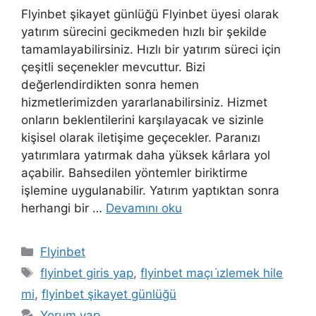
Flyinbet şikayet günlüğü Flyinbet üyesi olarak
yatırım sürecini gecikmeden hızlı bir şekilde
tamamlayabilirsiniz. Hızlı bir yatırım süreci için
çeşitli seçenekler mevcuttur. Bizi
değerlendirdikten sonra hemen
hizmetlerimizden yararlanabilirsiniz. Hizmet
onların beklentilerini karşılayacak ve sizinle
kişisel olarak iletişime geçecekler. Paranızı
yatırımlara yatırmak daha yüksek kârlara yol
açabilir. Bahsedilen yöntemler biriktirme
işlemine uygulanabilir. Yatırım yaptıktan sonra
herhangi bir …
Devamını oku
Kategoriler
Flyinbet
Etiketler
flyinbet giris yap
,
flyinbet maçı i̇zlemek hile
mi
,
flyinbet şikayet günlüğü
Yorum yap