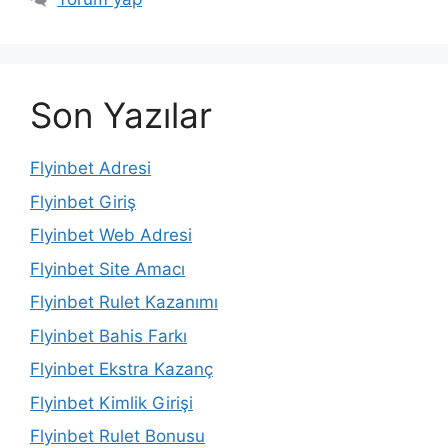
Son Yazılar
Flyinbet Adresi
Flyinbet Giriş
Flyinbet Web Adresi
Flyinbet Site Amacı
Flyinbet Rulet Kazanımı
Flyinbet Bahis Farkı
Flyinbet Ekstra Kazanç
Flyinbet Kimlik Girişi
Flyinbet Rulet Bonusu