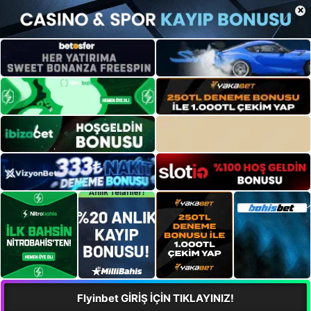
×
Flyinbet GİRİŞ İÇİN TIKLAYINIZ!