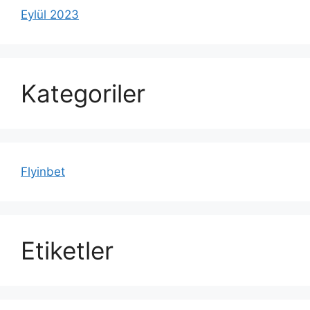
Eylül 2023
Kategoriler
Flyinbet
Etiketler