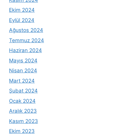
Ekim 2024
Eylül 2024
Ağustos 2024
Temmuz 2024
Haziran 2024
Mayıs 2024
Nisan 2024
Mart 2024
Şubat 2024
Ocak 2024
Aralık 2023
Kasım 2023
Ekim 2023