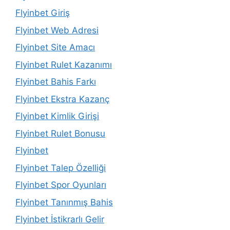
Flyinbet Giriş
Flyinbet Web Adresi
Flyinbet Site Amacı
Flyinbet Rulet Kazanımı
Flyinbet Bahis Farkı
Flyinbet Ekstra Kazanç
Flyinbet Kimlik Girişi
Flyinbet Rulet Bonusu
Flyinbet
Flyinbet Talep Özelliği
Flyinbet Spor Oyunları
Flyinbet Tanınmış Bahis
Flyinbet İstikrarlı Gelir