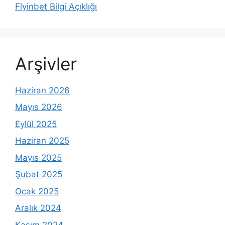
Flyinbet Bilgi Açıklığı
Arşivler
Haziran 2026
Mayıs 2026
Eylül 2025
Haziran 2025
Mayıs 2025
Şubat 2025
Ocak 2025
Aralık 2024
Kasım 2024