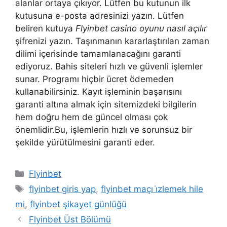
alanlar ortaya çıkıyor. Lütfen bu kutunun ilk
kutusuna e-posta adresinizi yazın. Lütfen
beliren kutuya
Flyinbet casino oyunu nasıl açılır
şifrenizi yazın. Taşınmanın kararlaştırılan zaman
dilimi içerisinde tamamlanacağını garanti
ediyoruz. Bahis siteleri hızlı ve güvenli işlemler
sunar. Programı hiçbir ücret ödemeden
kullanabilirsiniz. Kayıt işleminin başarısını
garanti altına almak için sitemizdeki bilgilerin
hem doğru hem de güncel olması çok
önemlidir.Bu, işlemlerin hızlı ve sorunsuz bir
şekilde yürütülmesini garanti eder.
Kategoriler
Flyinbet
Etiketler
flyinbet giris yap
,
flyinbet maçı i̇zlemek hile
mi
,
flyinbet şikayet günlüğü
Flyinbet Üst Bölümü