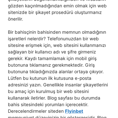
gözden kaçırılmadığından emin olmak için web
sitenizde bir şikayet prosedürü oluşturmanız
önerilir.
Bir bahisçinin bahisinden memnun olmadığının
işaretleri nelerdir? Telefonunuzdan bir web
sitesine erişmek için, web sitesini kullanmanızı
sağlayan bir kullanıcı adı ve şifre girmeniz
gerekir. Kaydı tamamlamak için mobil giriş
butonuna tıklamanız gerekmektedir. Giriş
butonuna tıkladığınızda alanlar ortaya çıkıyor.
Lütfen bu kutunun ilk kutusuna e-posta
adresinizi yazın. Genellikle insanlar şikayetlerini
bu amaç için kurulmuş bir web sitesini
kullanarak iletirler. Blog sayfası bu durumda
bahis sitesindeki yorumları içerecektir.
Derecelendirmeler siteden
Flyinbet
memnuniyet düzeyinizin bir göstergesidir. Blog