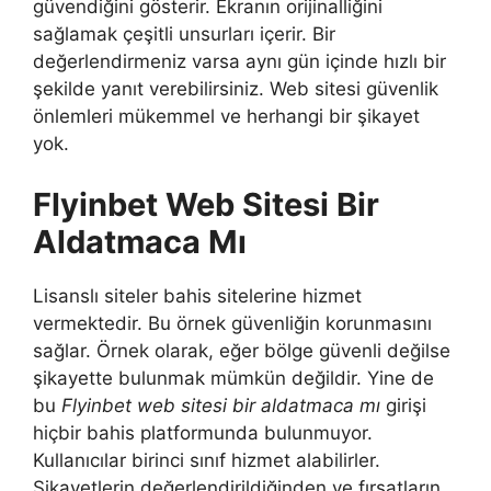
güvendiğini gösterir. Ekranın orijinalliğini
sağlamak çeşitli unsurları içerir. Bir
değerlendirmeniz varsa aynı gün içinde hızlı bir
şekilde yanıt verebilirsiniz. Web sitesi güvenlik
önlemleri mükemmel ve herhangi bir şikayet
yok.
Flyinbet Web Sitesi Bir
Aldatmaca Mı
Lisanslı siteler bahis sitelerine hizmet
vermektedir. Bu örnek güvenliğin korunmasını
sağlar. Örnek olarak, eğer bölge güvenli değilse
şikayette bulunmak mümkün değildir. Yine de
bu
Flyinbet web sitesi bir aldatmaca mı
girişi
hiçbir bahis platformunda bulunmuyor.
Kullanıcılar birinci sınıf hizmet alabilirler.
Şikayetlerin değerlendirildiğinden ve fırsatların