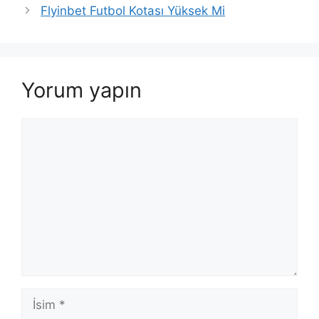
Flyinbet Futbol Kotası Yüksek Mi
Yorum yapın
Yorum
İsim