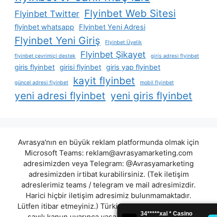
Flyinbet Web Sitesi
Flyinbet Twitter
flyinbet whatsapp
Flyinbet Yeni Adresi
Flyinbet Yeni Giriş
Flyinbet Üyelik
Flyinbet Şikayet
flyinbet çevrimiçi destek
giris adresi flyinbet
giris flyinbet
girisi flyinbet
giris yap flyinbet
kayit flyinbet
güncel adresi flyinbet
mobil flyinbet
yeni adresi flyinbet
yeni giris flyinbet
Avrasya'nın en büyük reklam platformunda olmak için
Microsoft Teams:
reklam@avrasyamarketing.com
adresimizden veya Telegram: @Avrasyamarketing
adresimizden irtibat kurabilirsiniz. (Tek iletişim
adreslerimiz teams / telegram ve mail adresimizdir.
Harici hiçbir iletişim adresimiz bulunmamaktadır.
Lütfen itibar etmeyiniz.) Türkiye yasalarına göre 7258
sayılı kanun uyarınca yasa dışı bahis oynamanın