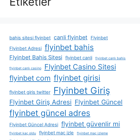
Etiketler
canli flyinbet
bahis sitesi flyinbet
Flyinbet
flyinbet bahis
Flyinbet Adresi
Flyinbet Bahis Sitesi
flyinbet canli
flyinbet canlı bahis
Flyinbet Casino Sitesi
flyinbet canlı casino
flyinbet girisi
flyinbet com
Flyinbet Giriş
flyinbet giris twitter
Flyinbet Giriş Adresi
Flyinbet Güncel
flyinbet güncel adres
flyinbet güvenlir mi
Flyinbet Güncel Adresi
flyinbet maç izle
flyinbet kaç oldu
flyinbet maç izleme