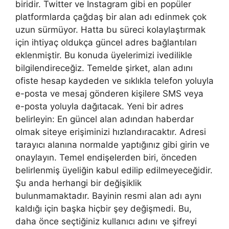
biridir. Twitter ve Instagram gibi en popüler
platformlarda çağdaş bir alan adı edinmek çok
uzun sürmüyor. Hatta bu süreci kolaylaştırmak
için ihtiyaç oldukça güncel adres bağlantıları
eklenmiştir. Bu konuda üyelerimizi ivedilikle
bilgilendireceğiz. Temelde şirket, alan adını
ofiste hesap kaydeden ve sıklıkla telefon yoluyla
e-posta ve mesaj gönderen kişilere SMS veya
e-posta yoluyla dağıtacak. Yeni bir adres
belirleyin: En güncel alan adından haberdar
olmak siteye erişiminizi hızlandıracaktır. Adresi
tarayıcı alanına normalde yaptığınız gibi girin ve
onaylayın. Temel endişelerden biri, önceden
belirlenmiş üyeliğin kabul edilip edilmeyeceğidir.
Şu anda herhangi bir değişiklik
bulunmamaktadır. Bayinin resmi alan adı aynı
kaldığı için başka hiçbir şey değişmedi. Bu,
daha önce seçtiğiniz kullanıcı adını ve şifreyi