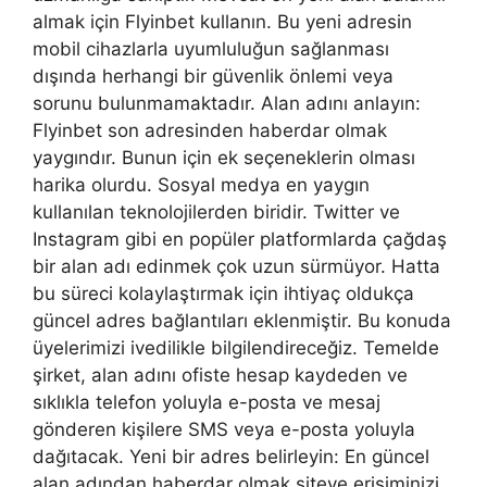
almak için Flyinbet kullanın. Bu yeni adresin
mobil cihazlarla uyumluluğun sağlanması
dışında herhangi bir güvenlik önlemi veya
sorunu bulunmamaktadır. Alan adını anlayın:
Flyinbet son adresinden haberdar olmak
yaygındır. Bunun için ek seçeneklerin olması
harika olurdu. Sosyal medya en yaygın
kullanılan teknolojilerden biridir. Twitter ve
Instagram gibi en popüler platformlarda çağdaş
bir alan adı edinmek çok uzun sürmüyor. Hatta
bu süreci kolaylaştırmak için ihtiyaç oldukça
güncel adres bağlantıları eklenmiştir. Bu konuda
üyelerimizi ivedilikle bilgilendireceğiz. Temelde
şirket, alan adını ofiste hesap kaydeden ve
sıklıkla telefon yoluyla e-posta ve mesaj
gönderen kişilere SMS veya e-posta yoluyla
dağıtacak. Yeni bir adres belirleyin: En güncel
alan adından haberdar olmak siteye erişiminizi