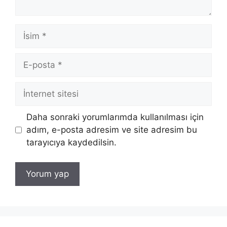
İsim
E-
posta
İnternet
sitesi
Daha sonraki yorumlarımda kullanılması için
adım, e-posta adresim ve site adresim bu
tarayıcıya kaydedilsin.