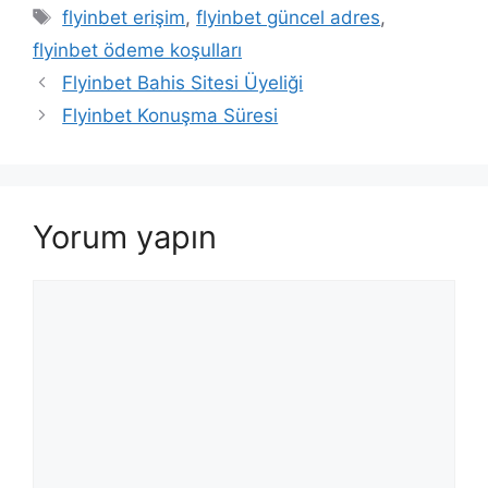
Etiketler
flyinbet erişim
,
flyinbet güncel adres
,
flyinbet ödeme koşulları
Flyinbet Bahis Sitesi Üyeliği
Flyinbet Konuşma Süresi
Yorum yapın
Yorum