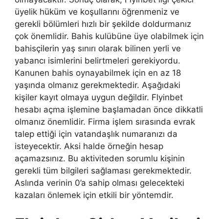
üyelik hüküm ve koşullarını öğrenmeniz ve
gerekli bölümleri hızlı bir şekilde doldurmanız
çok önemlidir. Bahis kulübüne üye olabilmek için
bahisçilerin yaş sınırı olarak bilinen yerli ve
yabancı isimlerini belirtmeleri gerekiyordu.
Kanunen bahis oynayabilmek için en az 18
yaşında olmanız gerekmektedir. Aşağıdaki
kişiler kayıt olmaya uygun değildir. Flyinbet
hesabı açma işlemine başlamadan önce dikkatli
olmanız önemlidir. Firma işlem sırasında evrak
talep ettiği için vatandaşlık numaranızı da
isteyecektir. Aksi halde örneğin hesap
açamazsınız. Bu aktiviteden sorumlu kişinin
gerekli tüm bilgileri sağlaması gerekmektedir.
Aslında verinin 0’a sahip olması gelecekteki
kazaları önlemek için etkili bir yöntemdir.