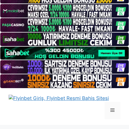
İçeriğe
atla
Menü