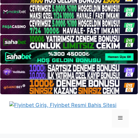
İçeriğe
atla
Menü