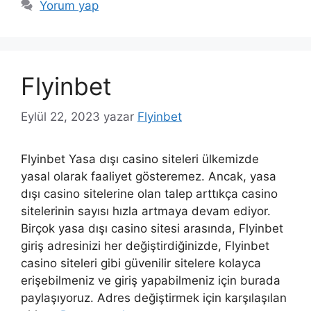
Yorum yap
Flyinbet
Eylül 22, 2023
yazar
Flyinbet
Flyinbet Yasa dışı casino siteleri ülkemizde
yasal olarak faaliyet gösteremez. Ancak, yasa
dışı casino sitelerine olan talep arttıkça casino
sitelerinin sayısı hızla artmaya devam ediyor.
Birçok yasa dışı casino sitesi arasında, Flyinbet
giriş adresinizi her değiştirdiğinizde, Flyinbet
casino siteleri gibi güvenilir sitelere kolayca
erişebilmeniz ve giriş yapabilmeniz için burada
paylaşıyoruz. Adres değiştirmek için karşılaşılan