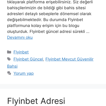
tıklayarak platforma erişebilirsiniz. Siz değerli
bahisçilerimizin de bildiği gibi bahis sitesi
adresleri detaylı sebeplerle dönemsel olarak
değişebilmektedir. Bu durumda Flyinbet
platformuna kolay erişim için bu blogu
oluşturduk. Flyinbet güncel adresi sürekli …
Devamını oku
Kategoriler
Flyinbet
Etiketler
Flyinbet Güncel
,
Flyinbet Mevcut Güvenilir
Bahsi
Yorum yap
Flyinbet Adresi