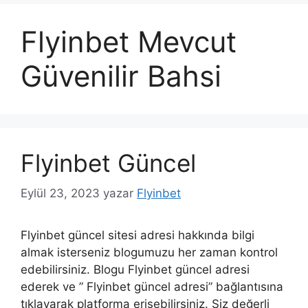
Flyinbet Mevcut
Güvenilir Bahsi
Flyinbet Güncel
Eylül 23, 2023
yazar
Flyinbet
Flyinbet güncel sitesi adresi hakkında bilgi
almak isterseniz blogumuzu her zaman kontrol
edebilirsiniz. Blogu Flyinbet güncel adresi
ederek ve ” Flyinbet güncel adresi” bağlantısına
tıklayarak platforma erişebilirsiniz. Siz değerli