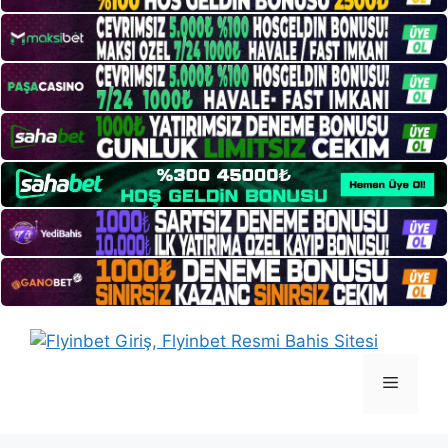
İçeriğe
atla
Menü