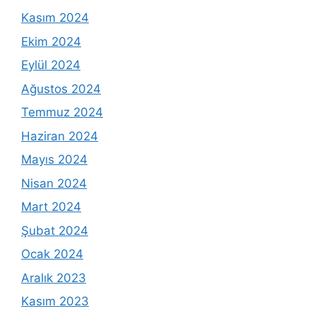
Kasım 2024
Ekim 2024
Eylül 2024
Ağustos 2024
Temmuz 2024
Haziran 2024
Mayıs 2024
Nisan 2024
Mart 2024
Şubat 2024
Ocak 2024
Aralık 2023
Kasım 2023