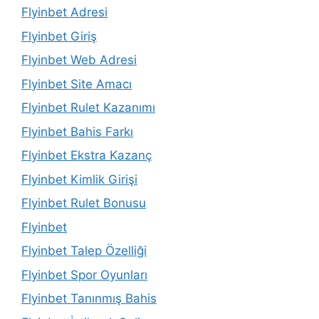
Flyinbet Adresi
Flyinbet Giriş
Flyinbet Web Adresi
Flyinbet Site Amacı
Flyinbet Rulet Kazanımı
Flyinbet Bahis Farkı
Flyinbet Ekstra Kazanç
Flyinbet Kimlik Girişi
Flyinbet Rulet Bonusu
Flyinbet
Flyinbet Talep Özelliği
Flyinbet Spor Oyunları
Flyinbet Tanınmış Bahis