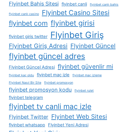
Flyinbet Bahis Sitesi
flyinbet canli
flyinbet canlı bahis
Flyinbet Casino Sitesi
flyinbet canlı casino
flyinbet girisi
flyinbet com
Flyinbet Giriş
flyinbet giris twitter
Flyinbet Giriş Adresi
Flyinbet Güncel
flyinbet güncel adres
flyinbet güvenlir mi
Flyinbet Güncel Adresi
flyinbet maç izle
flyinbet kaç oldu
flyinbet maç izleme
Flyinbet Nasıl Bir Site
flyinbet promosyon
flyinbet promosyon kodu
flyinbet rulet
flyinbet telegram
flyinbet tv canli maç izle
Flyinbet Web Sitesi
Flyinbet Twitter
flyinbet whatsapp
Flyinbet Yeni Adresi