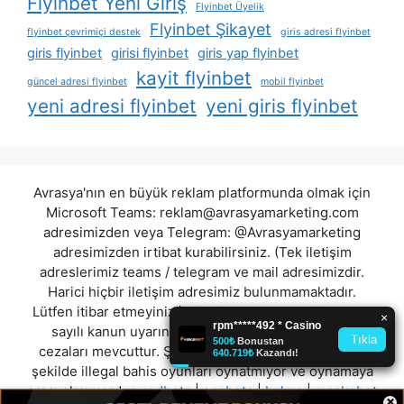
Flyinbet Yeni Giriş
Flyinbet Üyelik
Flyinbet Şikayet
flyinbet çevrimiçi destek
giris adresi flyinbet
giris flyinbet
girisi flyinbet
giris yap flyinbet
kayit flyinbet
güncel adresi flyinbet
mobil flyinbet
yeni adresi flyinbet
yeni giris flyinbet
Avrasya'nın en büyük reklam platformunda olmak için
Microsoft Teams:
reklam@avrasyamarketing.com
adresimizden veya Telegram: @Avrasyamarketing
adresimizden irtibat kurabilirsiniz. (Tek iletişim
adreslerimiz teams / telegram ve mail adresimizdir.
Harici hiçbir iletişim adresimiz bulunmamaktadır.
Lütfen itibar etmeyiniz.) Türkiye yasalarına göre 7258
sayılı kanun uyarınca yasa dışı bahis oynamanın
cezaları mevcuttur. Şu an bulunduğunuz site hiç bir
şekilde illegal bahis oyunları oynatmıyor ve oynamaya
aracı olmuyordur.
redbets
|
sesbets
|
bykus
|
maskebet
×