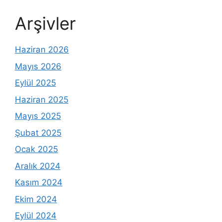
Arşivler
Haziran 2026
Mayıs 2026
Eylül 2025
Haziran 2025
Mayıs 2025
Şubat 2025
Ocak 2025
Aralık 2024
Kasım 2024
Ekim 2024
Eylül 2024