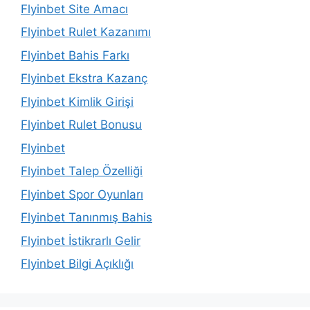
Flyinbet Site Amacı
Flyinbet Rulet Kazanımı
Flyinbet Bahis Farkı
Flyinbet Ekstra Kazanç
Flyinbet Kimlik Girişi
Flyinbet Rulet Bonusu
Flyinbet
Flyinbet Talep Özelliği
Flyinbet Spor Oyunları
Flyinbet Tanınmış Bahis
Flyinbet İstikrarlı Gelir
Flyinbet Bilgi Açıklığı