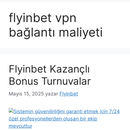
flyinbet vpn
bağlantı maliyeti
Flyinbet Kazançlı
Bonus Turnuvalar
Mayıs 15, 2025
yazar
Flyinbet