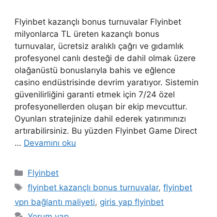
Flyinbet kazançlı bonus turnuvalar Flyinbet
milyonlarca TL üreten kazançlı bonus
turnuvalar, ücretsiz aralıklı çağrı ve gıdamlık
profesyonel canlı desteği de dahil olmak üzere
olağanüstü bonuslarıyla bahis ve eğlence
casino endüstrisinde devrim yaratıyor. Sistemin
güvenilirliğini garanti etmek için 7/24 özel
profesyonellerden oluşan bir ekip mevcuttur.
Oyunları stratejinize dahil ederek yatırımınızı
artırabilirsiniz. Bu yüzden Flyinbet Game Direct
…
Devamını oku
Kategoriler
Flyinbet
Etiketler
flyinbet kazançlı bonus turnuvalar
,
flyinbet
vpn bağlantı maliyeti
,
giris yap flyinbet
Yorum yap