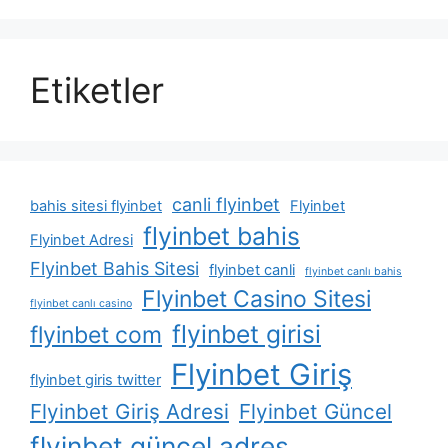
Etiketler
canli flyinbet
bahis sitesi flyinbet
Flyinbet
flyinbet bahis
Flyinbet Adresi
Flyinbet Bahis Sitesi
flyinbet canli
flyinbet canlı bahis
Flyinbet Casino Sitesi
flyinbet canlı casino
flyinbet girisi
flyinbet com
Flyinbet Giriş
flyinbet giris twitter
Flyinbet Giriş Adresi
Flyinbet Güncel
flyinbet güncel adres