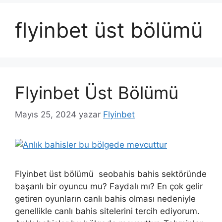
flyinbet üst bölümü
Flyinbet Üst Bölümü
Mayıs 25, 2024
yazar
Flyinbet
Flyinbet üst bölümü seobahis bahis sektöründe
başarılı bir oyuncu mu? Faydalı mı? En çok gelir
getiren oyunların canlı bahis olması nedeniyle
genellikle canlı bahis sitelerini tercih ediyorum.