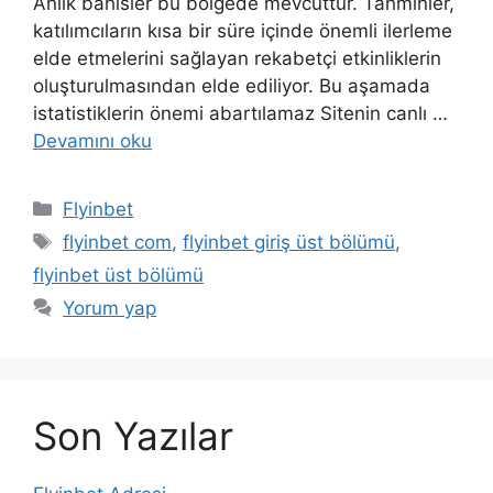
Anlık bahisler bu bölgede mevcuttur. Tahminler,
katılımcıların kısa bir süre içinde önemli ilerleme
elde etmelerini sağlayan rekabetçi etkinliklerin
oluşturulmasından elde ediliyor. Bu aşamada
istatistiklerin önemi abartılamaz Sitenin canlı …
Devamını oku
Kategoriler
Flyinbet
Etiketler
flyinbet com
,
flyinbet giriş üst bölümü
,
flyinbet üst bölümü
Yorum yap
Son Yazılar