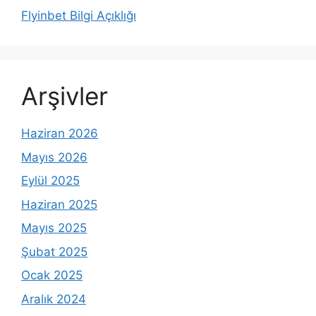
Flyinbet Bilgi Açıklığı
Arşivler
Haziran 2026
Mayıs 2026
Eylül 2025
Haziran 2025
Mayıs 2025
Şubat 2025
Ocak 2025
Aralık 2024