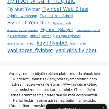
flyinbet tv canli maç izle
Flyinbet Web Sitesi
Flyinbet Twitter
flyinbet whatsapp
Flyinbet Yeni Adresi
Flyinbet Yeni Giriş
Flyinbet Üyelik
Flyinbet Şikayet
flyinbet çevrimiçi destek
giris adresi flyinbet
giris flyinbet
girisi flyinbet
giris yap flyinbet
kayit flyinbet
güncel adresi flyinbet
mobil flyinbet
yeni adresi flyinbet
yeni giris flyinbet
Avrasya'nın en büyük reklam platformunda olmak için
Microsoft Teams:
reklam@avrasyamarketing.com
adresimizden veya Telegram: @Avrasyamarketing
adresimizden irtibat kurabilirsiniz. (Tek iletişim
adreslerimiz teams / telegram ve mail adresimizdir.
Harici hiçbir iletişim adresimiz bulunmamaktadır.
Lütfen itibar etmeyiniz.) Türkiye yasalarına göre 7258