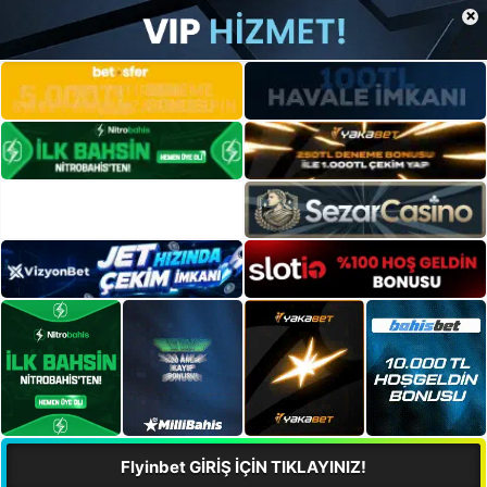
×
Flyinbet GİRİŞ İÇİN TIKLAYINIZ!