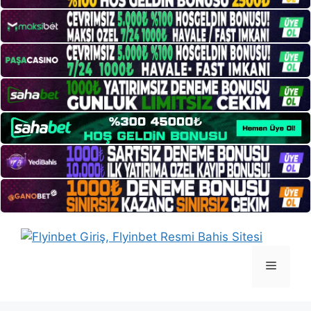
İçeriğe
atla
Menü