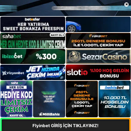
×
Flyinbet GİRİŞ İÇİN TIKLAYINIZ!