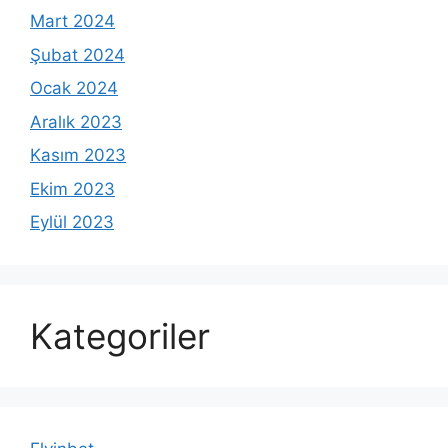
Mart 2024
Şubat 2024
Ocak 2024
Aralık 2023
Kasım 2023
Ekim 2023
Eylül 2023
Kategoriler