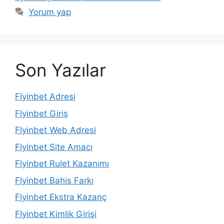
Yorum yap
Son Yazılar
Flyinbet Adresi
Flyinbet Giriş
Flyinbet Web Adresi
Flyinbet Site Amacı
Flyinbet Rulet Kazanımı
Flyinbet Bahis Farkı
Flyinbet Ekstra Kazanç
Flyinbet Kimlik Girişi