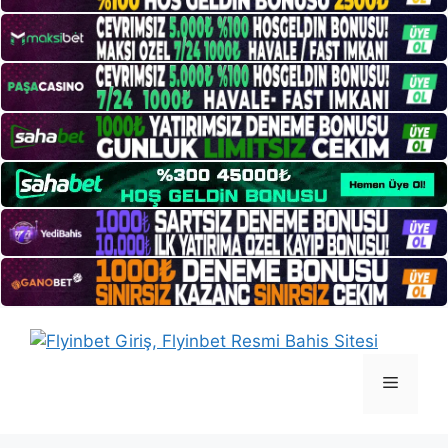
İçeriğe
atla
Menü