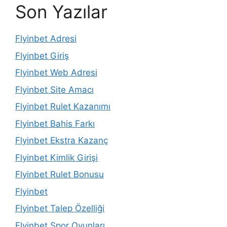
Son Yazılar
Flyinbet Adresi
Flyinbet Giriş
Flyinbet Web Adresi
Flyinbet Site Amacı
Flyinbet Rulet Kazanımı
Flyinbet Bahis Farkı
Flyinbet Ekstra Kazanç
Flyinbet Kimlik Girişi
Flyinbet Rulet Bonusu
Flyinbet
Flyinbet Talep Özelliği
Flyinbet Spor Oyunları