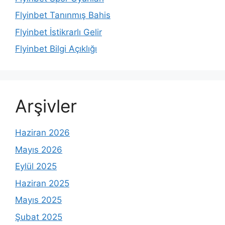
Flyinbet Tanınmış Bahis
Flyinbet İstikrarlı Gelir
Flyinbet Bilgi Açıklığı
Arşivler
Haziran 2026
Mayıs 2026
Eylül 2025
Haziran 2025
Mayıs 2025
Şubat 2025