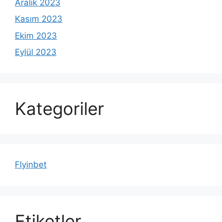
Aralık 2023
Kasım 2023
Ekim 2023
Eylül 2023
Kategoriler
Flyinbet
Etiketler