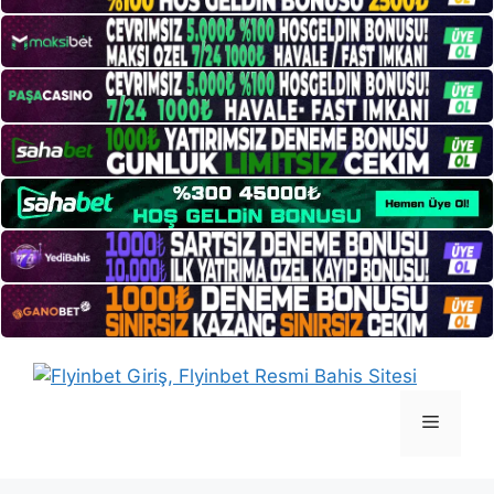
İçeriğe
atla
Menü