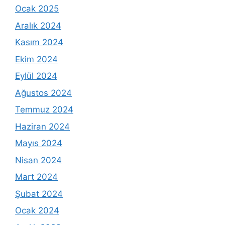
Ocak 2025
Aralık 2024
Kasım 2024
Ekim 2024
Eylül 2024
Ağustos 2024
Temmuz 2024
Haziran 2024
Mayıs 2024
Nisan 2024
Mart 2024
Şubat 2024
Ocak 2024