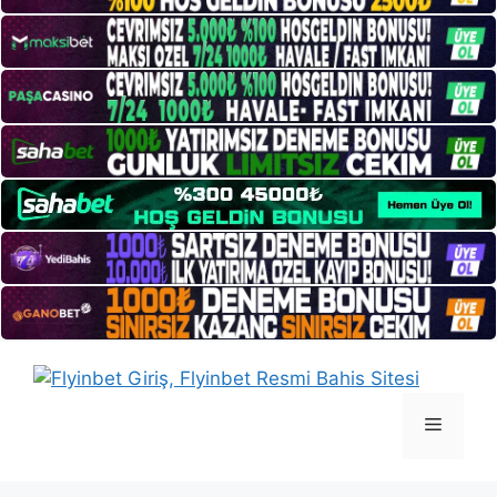
İçeriğe
atla
Menü