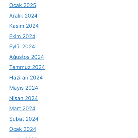
Ocak 2025
Aralık 2024
Kasım 2024
Ekim 2024
Eylül 2024
Ağustos 2024
Temmuz 2024
Haziran 2024
Mayıs 2024
Nisan 2024
Mart 2024
Şubat 2024
Ocak 2024