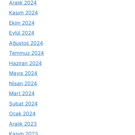
Aralık 2024
Kasım 2024
Ekim 2024
Eylül 2024
Ağustos 2024
Temmuz 2024
Haziran 2024
Mayıs 2024
Nisan 2024
Mart 2024
Şubat 2024
Ocak 2024
Aralık 2023
Kasım 2023