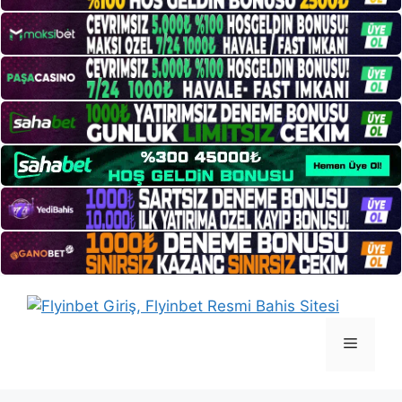
İçeriğe
atla
Menü