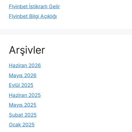
Flyinbet İstikrarlı Gelir
Flyinbet Bilgi Açıklığı
Arşivler
Haziran 2026
Mayıs 2026
Eylül 2025
Haziran 2025
Mayıs 2025
Şubat 2025
Ocak 2025