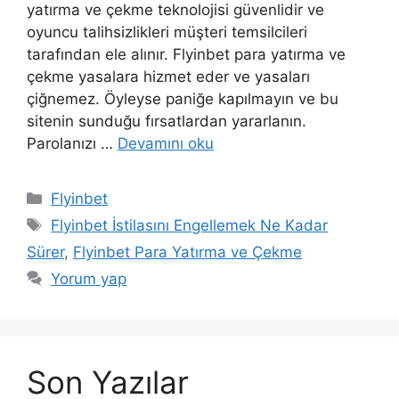
yatırma ve çekme teknolojisi güvenlidir ve
oyuncu talihsizlikleri müşteri temsilcileri
tarafından ele alınır. Flyinbet para yatırma ve
çekme yasalara hizmet eder ve yasaları
çiğnemez. Öyleyse paniğe kapılmayın ve bu
sitenin sunduğu fırsatlardan yararlanın.
Parolanızı …
Devamını oku
Kategoriler
Flyinbet
Etiketler
Flyinbet İstilasını Engellemek Ne Kadar
Sürer
,
Flyinbet Para Yatırma ve Çekme
Yorum yap
Son Yazılar