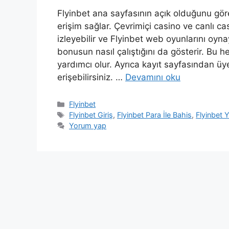
Flyinbet ana sayfasının açık olduğunu göre
erişim sağlar. Çevrimiçi casino ve canlı ca
izleyebilir ve Flyinbet web oyunlarını oyna
bonusun nasıl çalıştığını da gösterir. Bu 
yardımcı olur. Ayrıca kayıt sayfasından üye
erişebilirsiniz. …
Devamını oku
Kategoriler
Flyinbet
Etiketler
Flyinbet Giriş
,
Flyinbet Para İle Bahis
,
Flyinbet 
Yorum yap