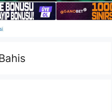
 Bahis