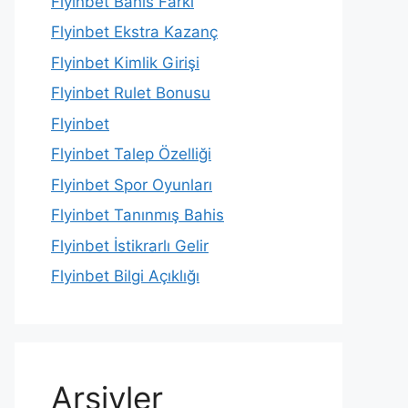
Flyinbet Bahis Farkı
Flyinbet Ekstra Kazanç
Flyinbet Kimlik Girişi
Flyinbet Rulet Bonusu
Flyinbet
Flyinbet Talep Özelliği
Flyinbet Spor Oyunları
Flyinbet Tanınmış Bahis
Flyinbet İstikrarlı Gelir
Flyinbet Bilgi Açıklığı
Arşivler