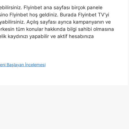
bilirsiniz. Flyinbet ana sayfası birçok panele
sino Flyinbet hoş geldiniz. Burada Flyinbet TV’yi
yabilirsiniz. Açılış sayfası ayrıca kampanyanın ve
herkesin tüm konular hakkında bilgi sahibi olmasına
lik kaydınızı yapabilir ve aktif hesabınıza
Yeni Başlayan İncelemesi