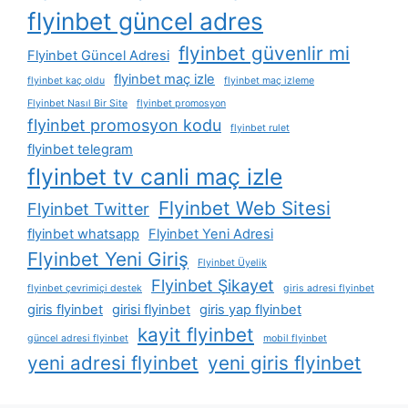
flyinbet güncel adres
flyinbet güvenlir mi
Flyinbet Güncel Adresi
flyinbet maç izle
flyinbet kaç oldu
flyinbet maç izleme
Flyinbet Nasıl Bir Site
flyinbet promosyon
flyinbet promosyon kodu
flyinbet rulet
flyinbet telegram
flyinbet tv canli maç izle
Flyinbet Web Sitesi
Flyinbet Twitter
flyinbet whatsapp
Flyinbet Yeni Adresi
Flyinbet Yeni Giriş
Flyinbet Üyelik
Flyinbet Şikayet
flyinbet çevrimiçi destek
giris adresi flyinbet
giris flyinbet
girisi flyinbet
giris yap flyinbet
kayit flyinbet
güncel adresi flyinbet
mobil flyinbet
yeni adresi flyinbet
yeni giris flyinbet