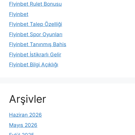
Flyinbet Rulet Bonusu
Flyinbet
Flyinbet Talep Özelliği
Flyinbet Spor Oyunları
Flyinbet Tanınmış Bahis
Flyinbet İstikrarlı Gelir
Flyinbet Bilgi Açıklığı
Arşivler
Haziran 2026
Mayıs 2026