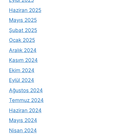
Eylül 2025
Haziran 2025
Mayıs 2025
Şubat 2025
Ocak 2025
Aralık 2024
Kasım 2024
Ekim 2024
Eylül 2024
Ağustos 2024
Temmuz 2024
Haziran 2024
Mayıs 2024
Nisan 2024