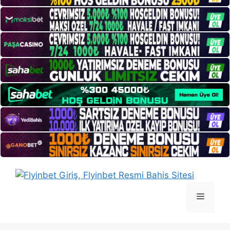
İçeriğe
atla
Menü