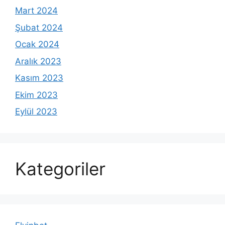
Mart 2024
Şubat 2024
Ocak 2024
Aralık 2023
Kasım 2023
Ekim 2023
Eylül 2023
Kategoriler