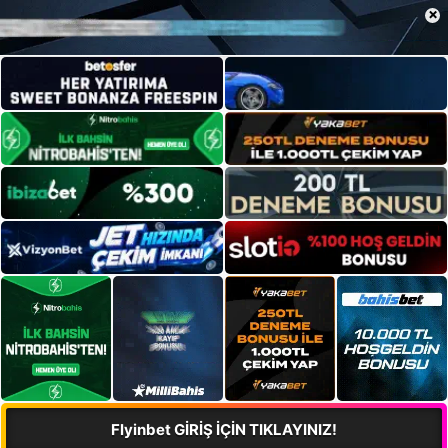
×
Flyinbet GİRİŞ İÇİN TIKLAYINIZ!