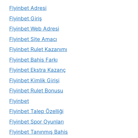
Flyinbet Adresi
Flyinbet Giriş
Flyinbet Web Adresi
Flyinbet Site Amacı
Flyinbet Rulet Kazanımı
Flyinbet Bahis Farkı
Flyinbet Ekstra Kazanç
Flyinbet Kimlik Girişi
Flyinbet Rulet Bonusu
Flyinbet
Flyinbet Talep Özelliği
Flyinbet Spor Oyunları
Flyinbet Tanınmış Bahis