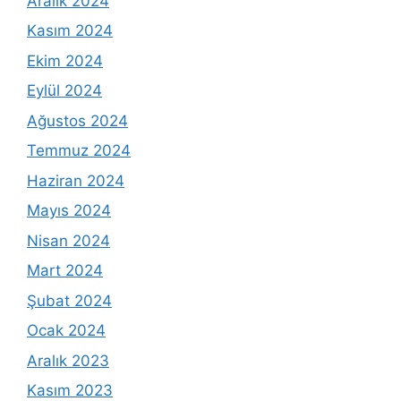
Aralık 2024
Kasım 2024
Ekim 2024
Eylül 2024
Ağustos 2024
Temmuz 2024
Haziran 2024
Mayıs 2024
Nisan 2024
Mart 2024
Şubat 2024
Ocak 2024
Aralık 2023
Kasım 2023