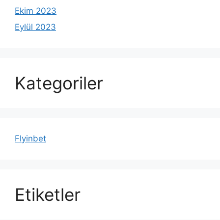
Ekim 2023
Eylül 2023
Kategoriler
Flyinbet
Etiketler