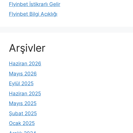
Flyinbet İstikrarlı Gelir
Flyinbet Bilgi Açıklığı
Arşivler
Haziran 2026
Mayıs 2026
Eylül 2025
Haziran 2025
Mayıs 2025
Şubat 2025
Ocak 2025