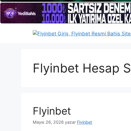
İçeriğe
atla
Flyinbet Hesap S
Flyinbet
Mayıs 26, 2026
yazar
Flyinbet