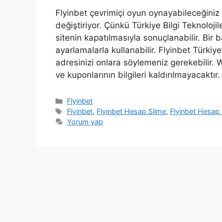
Flyinbet çevrimiçi oyun oynayabileceğiniz b
değiştiriyor. Çünkü Türkiye Bilgi Teknoloji
sitenin kapatılmasıyla sonuçlanabilir. Bir b
ayarlamalarla kullanabilir. Flyinbet Türki
adresinizi onlara söylemeniz gerekebilir. W
ve kuponlarının bilgileri kaldırılmayacaktır
Kategoriler
Flyinbet
Etiketler
Flyinbet
,
Flyinbet Hesap Silme
,
Flyinbet Hesap 
Yorum yap