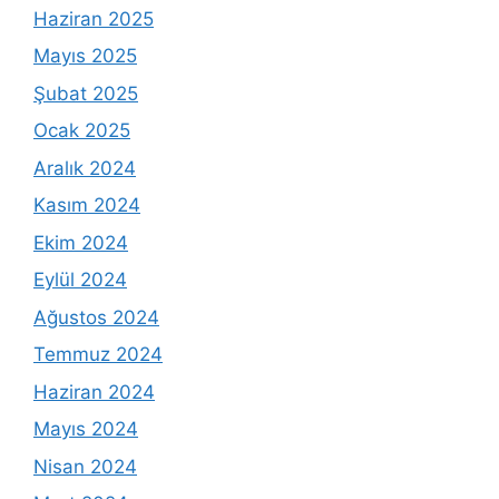
Haziran 2025
Mayıs 2025
Şubat 2025
Ocak 2025
Aralık 2024
Kasım 2024
Ekim 2024
Eylül 2024
Ağustos 2024
Temmuz 2024
Haziran 2024
Mayıs 2024
Nisan 2024