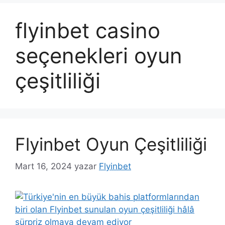
flyinbet casino
seçenekleri oyun
çeşitliliği
Flyinbet Oyun Çeşitliliği
Mart 16, 2024
yazar
Flyinbet