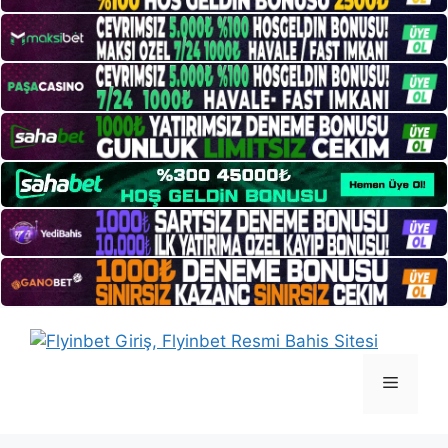
İçeriğe
atla
Menü