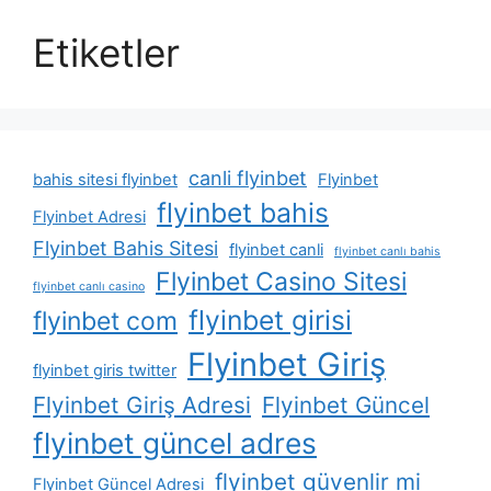
Etiketler
canli flyinbet
bahis sitesi flyinbet
Flyinbet
flyinbet bahis
Flyinbet Adresi
Flyinbet Bahis Sitesi
flyinbet canli
flyinbet canlı bahis
Flyinbet Casino Sitesi
flyinbet canlı casino
flyinbet girisi
flyinbet com
Flyinbet Giriş
flyinbet giris twitter
Flyinbet Giriş Adresi
Flyinbet Güncel
flyinbet güncel adres
flyinbet güvenlir mi
Flyinbet Güncel Adresi