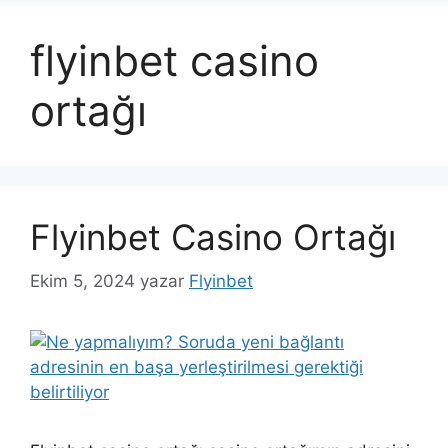
flyinbet casino
ortağı
Flyinbet Casino Ortağı
Ekim 5, 2024
yazar
Flyinbet