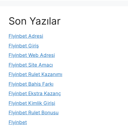
Son Yazılar
Flyinbet Adresi
Flyinbet Giriş
Flyinbet Web Adresi
Flyinbet Site Amacı
Flyinbet Rulet Kazanımı
Flyinbet Bahis Farkı
Flyinbet Ekstra Kazanç
Flyinbet Kimlik Girişi
Flyinbet Rulet Bonusu
Flyinbet