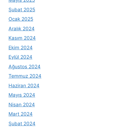
Mayıs 2025
Şubat 2025
Ocak 2025
Aralık 2024
Kasım 2024
Ekim 2024
Eylül 2024
Ağustos 2024
Temmuz 2024
Haziran 2024
Mayıs 2024
Nisan 2024
Mart 2024
Şubat 2024