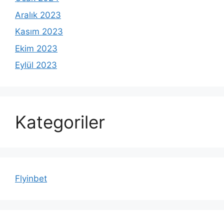
Aralık 2023
Kasım 2023
Ekim 2023
Eylül 2023
Kategoriler
Flyinbet