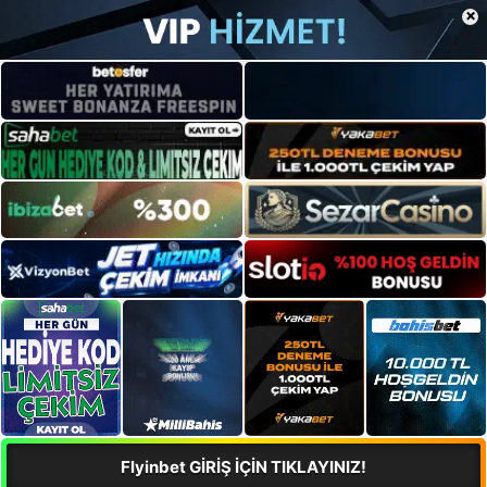
×
Flyinbet GİRİŞ İÇİN TIKLAYINIZ!