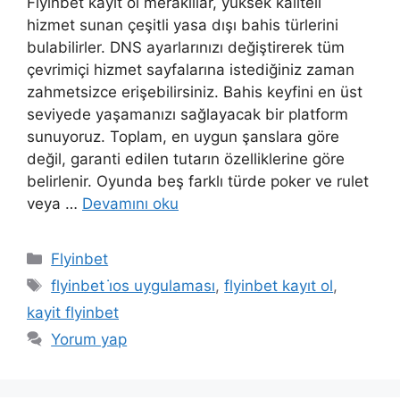
Flyinbet kayıt ol meraklılar, yüksek kaliteli
hizmet sunan çeşitli yasa dışı bahis türlerini
bulabilirler. DNS ayarlarınızı değiştirerek tüm
çevrimiçi hizmet sayfalarına istediğiniz zaman
zahmetsizce erişebilirsiniz. Bahis keyfini en üst
seviyede yaşamanızı sağlayacak bir platform
sunuyoruz. Toplam, en uygun şanslara göre
değil, garanti edilen tutarın özelliklerine göre
belirlenir. Oyunda beş farklı türde poker ve rulet
veya …
Devamını oku
Kategoriler
Flyinbet
Etiketler
flyinbet i̇os uygulaması
,
flyinbet kayıt ol
,
kayit flyinbet
Yorum yap