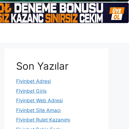
Son Yazılar
Flyinbet Adresi
Flyinbet Giriş
Flyinbet Web Adresi
Flyinbet Site Amacı
Flyinbet Rulet Kazanımı