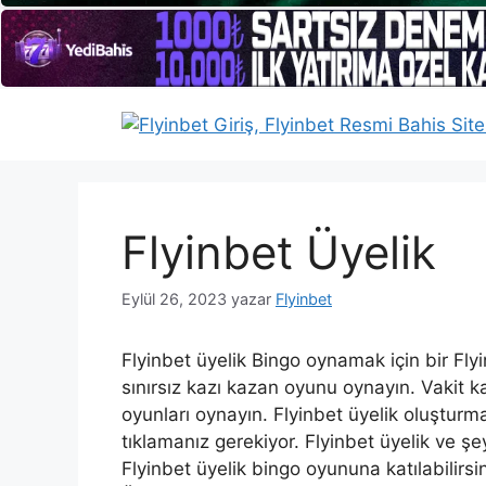
İçeriğe
atla
Flyinbet Üyelik
Eylül 26, 2023
yazar
Flyinbet
Flyinbet üyelik Bingo oynamak için bir Flyi
sınırsız kazı kazan oyunu oynayın. Vakit 
oyunları oynayın. Flyinbet üyelik oluşturma
tıklamanız gerekiyor. Flyinbet üyelik ve şe
Flyinbet üyelik bingo oyununa katılabilirs