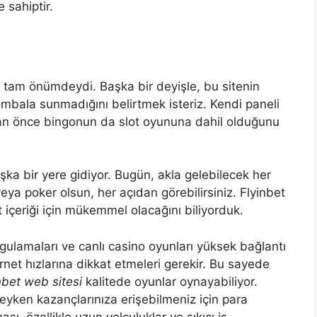
 sahiptir.
tam önümdeydi. Başka bir deyişle, bu sitenin
ombala sunmadığını belirtmek isteriz. Kendi paneli
ondan önce bingonun da slot oyununa dahil olduğunu
aşka bir yere gidiyor. Bugün, akla gelebilecek her
veya poker olsun, her açıdan görebilirsiniz. Flyinbet
içeriği için mükemmel olacağını biliyorduk.
gulamaları ve canlı casino oyunları yüksek bağlantı
ernet hızlarına dikkat etmeleri gerekir. Bu sayede
nbet web sitesi
kalitede oyunlar oynayabiliyor.
eyken kazançlarınıza erişebilmeniz için para
ası, özellikle uzun yolculuklar ve sıkıcı iş