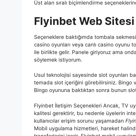
Üst alan sıralı biçimlendirme seçeneklerine
Flyinbet Web Sitesi
Seçeneklere baktığımda tombala sekmesi 
casino oyunları veya canlı casino oyunu t
ile birlikte gelir. Panele giriyoruz ama 
söylemek istiyorum.
Usul teknolojisi sayesinde slot oyunları b
temada slot içeriğini görebilirsiniz. Bingo 
Bingo oyununa baktıktan sonra bunun slot 
Flyinbet İletişim Seçenekleri Ancak, TV uy
kalitesi gerektirir, bu nedenle üyelerin int
kullanıcılar erişim sorunu yaşamadan
Flyi
Mobil uygulama hizmetleri, hareket halind
transferlerini içerir. Flyinbet mobil uygulam