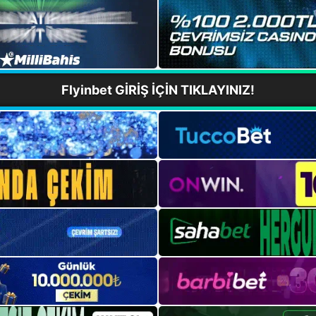
Flyinbet GİRİŞ İÇİN TIKLAYINIZ!