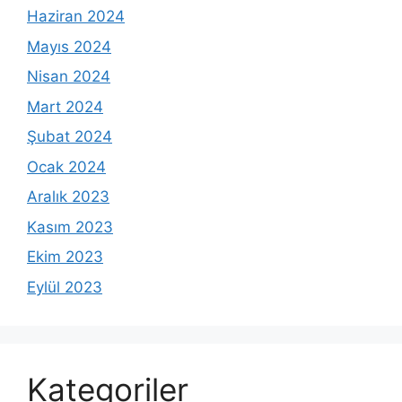
Haziran 2024
Mayıs 2024
Nisan 2024
Mart 2024
Şubat 2024
Ocak 2024
Aralık 2023
Kasım 2023
Ekim 2023
Eylül 2023
Kategoriler