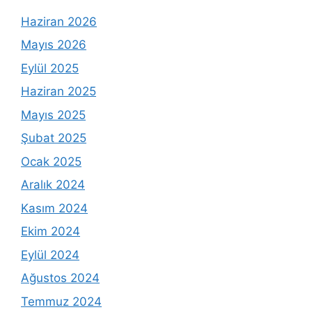
Haziran 2026
Mayıs 2026
Eylül 2025
Haziran 2025
Mayıs 2025
Şubat 2025
Ocak 2025
Aralık 2024
Kasım 2024
Ekim 2024
Eylül 2024
Ağustos 2024
Temmuz 2024