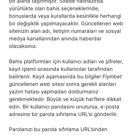
bir alana taşınmıştır. Sitede halihazırda
yürürlükte olan bahis seçeneklerinde,
bonuslarda veya kurallarda kesinlikle herhangi
bir değişiklik yapılmayacaktır. Güncellenen web
sitenizin alan adı, iletişim numaraları ve sosyal
medya kanallarından anında haberdar
olacaksınız.
Bahis platformları için kullanıcı adları ve şifreler,
kayıt işlemi sırasında kullanıcılar tarafından
belirlenir. Kayıt aşamasında bu bilgiler
Flyinbet
güncellenen web sitesi
sonra gerekli alanları
yazım hatası yapmadan doldurmanız
gerekmektedir. Büyük ve küçük harflere dikkat
edin. Bir kullanıcı parolasını unutursa, e-posta
adresine bir parola sıfırlama URL’si gönderilir.
Parolanızı bu parola sıfırlama URL’sinden