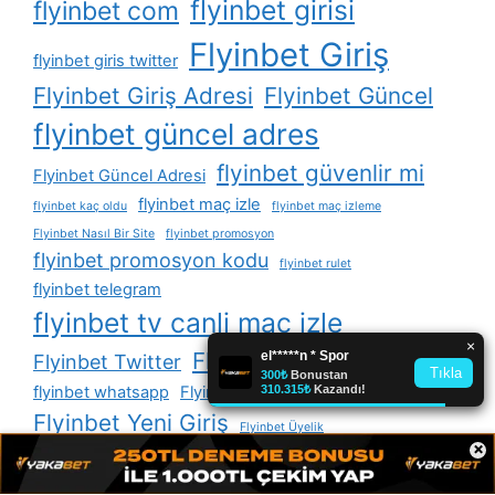
flyinbet girisi
flyinbet com
Flyinbet Giriş
flyinbet giris twitter
Flyinbet Giriş Adresi
Flyinbet Güncel
flyinbet güncel adres
flyinbet güvenlir mi
Flyinbet Güncel Adresi
flyinbet maç izle
flyinbet kaç oldu
flyinbet maç izleme
Flyinbet Nasıl Bir Site
flyinbet promosyon
flyinbet promosyon kodu
flyinbet rulet
flyinbet telegram
flyinbet tv canli maç izle
Flyinbet Web Sitesi
Flyinbet Twitter
flyinbet whatsapp
Flyinbet Yeni Adresi
Flyinbet Yeni Giriş
Flyinbet Üyelik
×
Flyinbet Şikayet
flyinbet çevrimiçi destek
giris adresi flyinbet
giris flyinbet
girisi flyinbet
giris yap flyinbet