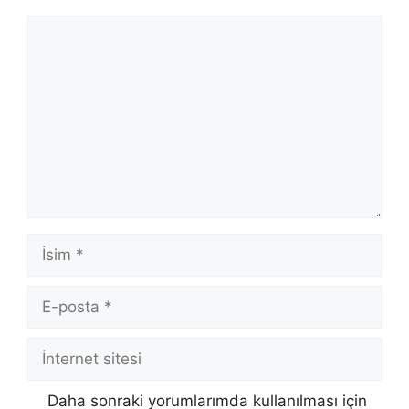
Yorum
İsim
E-
posta
İnternet
sitesi
Daha sonraki yorumlarımda kullanılması için