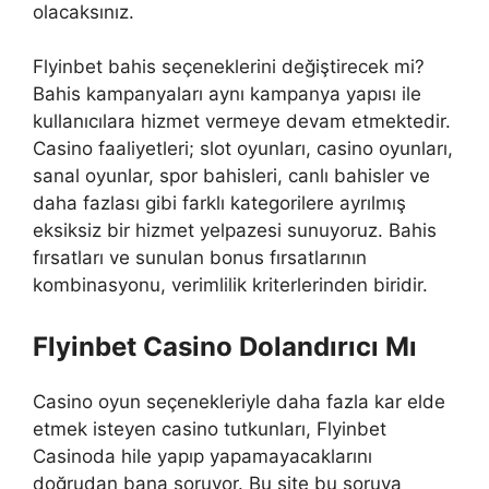
olacaksınız.
Flyinbet bahis seçeneklerini değiştirecek mi?
Bahis kampanyaları aynı kampanya yapısı ile
kullanıcılara hizmet vermeye devam etmektedir.
Casino faaliyetleri; slot oyunları, casino oyunları,
sanal oyunlar, spor bahisleri, canlı bahisler ve
daha fazlası gibi farklı kategorilere ayrılmış
eksiksiz bir hizmet yelpazesi sunuyoruz. Bahis
fırsatları ve sunulan bonus fırsatlarının
kombinasyonu, verimlilik kriterlerinden biridir.
Flyinbet Casino Dolandırıcı Mı
Casino oyun seçenekleriyle daha fazla kar elde
etmek isteyen casino tutkunları, Flyinbet
Casinoda hile yapıp yapamayacaklarını
doğrudan bana soruyor. Bu site bu soruya