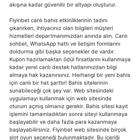
akışına kadar güvenilir bir altyapı oluşturur.
Flyinbet canlı bahis etkinliklerinin tadını
çıkarırken, ihtiyacınız olan bilgileri müşteri
hizmetleri departmanımızdan anında alın. Canlı
sohbet, WhatsApp hattı ve iletişim formlarını
doldurma gibi başka seçenekler de vardır.
Kupon hazırlamaktan ödül fırsatlarını kullanmaya
kadar yerel canlı destek hatlarımızdan bilgi
almaya hak kazanırsınız. Herhangi bir yeni bahis
için canlı bir hat şarttır! Bahis sitelerinin
sunabileceği çok şey var. Web sitesindeki
uygulamayı kullanmak için web sitesinde
oturum açmış olmanız gerekir. Bahis sitesi kayıt
işlemini tamamladıktan sonra siteyi kullanmaya
başlayabilir ve daha fazla para kazanmaya
başlayabilirsiniz. Flyinbet web sitesinde birçok
slot oyun seçeneği bulunmaktadır. Bu içeriği