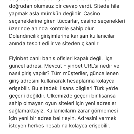
doğrudan olumsuz bir cevap verdi. Sitede hile
yapmak asla mümkün değildir. Casino
seçeneklerine giren tüccarlar, casino seçenekleri
üzerinde anında kontrole sahip olur.
Dolandırıcılık girişimlerine karışan kullanıcılar
anında tespit edilir ve siteden çıkarılır
Flyinbet canlı bahis ofisleri kapalı değil. İlçe
güncel adresi. Mevcut Flyinbet URL’si nedir ve
nasıl giriş yapılır? Tüm müşteriler, güncellenen
giriş adresini kullanarak hesaplarına kolayca
erişebilir. Bu sitedeki lisans bilgileri Türkiye’de
geçerli değildir. Ülkemizde geçerli bir lisansa
sahip olmayan oyun siteleri için yeni adresler
sağlamaktayız. Kullanıcıların zarar görmemesi
için yeni bir adres belirleyin. Adresini vermek
isteyen herkes hesabına kolayca erişebilir.