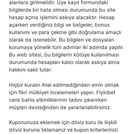
alanlara girilmelidir. Üye kayıt formundaki
bilgilerde bir hata olması durumunda bu site
hesap açma işlemini askıya alacaktır. Hesap
açarken verdiğiniz bilgi ve belgeler, bonus
kullanımı ve para çekme gibi doğrulama amaçlı
olarak da istenebilir. Bu bilgileri ve dosyaları
korumaya yönelik tüm adımlar iki adımda yapılır.
Bu web sitesi, bu bilgilerin kötüye kullanılması
durumunda hesapları kalıcı olarak askıya alma
hakkını saklı tutar.
Hiçbir kuralın ihlal edilmediğinden emin olmak
için fikri mülkiyet incelemeleri yapın. Flyinbet
canlı bahis etkinliklerinin tadını çıkarırken
müşteri desteğinden de yararlanabilirsiniz.
Kuponunuza eklemek için döviz kuru ile ilişkili
döviz kuruna tıklamanız ve kupon kriterlerinizi