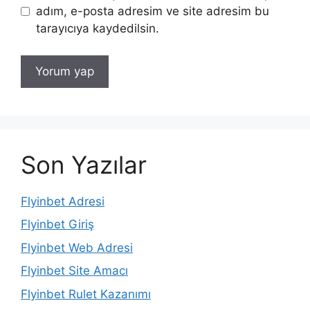
adım, e-posta adresim ve site adresim bu
tarayıcıya kaydedilsin.
Son Yazılar
Flyinbet Adresi
Flyinbet Giriş
Flyinbet Web Adresi
Flyinbet Site Amacı
Flyinbet Rulet Kazanımı