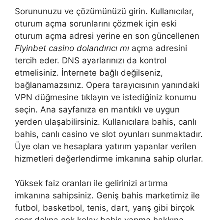
Sorununuzu ve çözümünüzü girin. Kullanıcılar,
oturum açma sorunlarını çözmek için eski
oturum açma adresi yerine en son güncellenen
Flyinbet casino dolandırıcı mı
açma adresini
tercih eder. DNS ayarlarınızı da kontrol
etmelisiniz. İnternete bağlı değilseniz,
bağlanamazsınız. Opera tarayıcısının yanındaki
VPN düğmesine tıklayın ve istediğiniz konumu
seçin. Ana sayfanıza en mantıklı ve uygun
yerden ulaşabilirsiniz. Kullanıcılara bahis, canlı
bahis, canlı casino ve slot oyunları sunmaktadır.
Üye olan ve hesaplara yatırım yapanlar verilen
hizmetleri değerlendirme imkanına sahip olurlar.
Yüksek faiz oranları ile gelirinizi artırma
imkanına sahipsiniz. Geniş bahis marketimiz ile
futbol, basketbol, tenis, dart, yarış gibi birçok