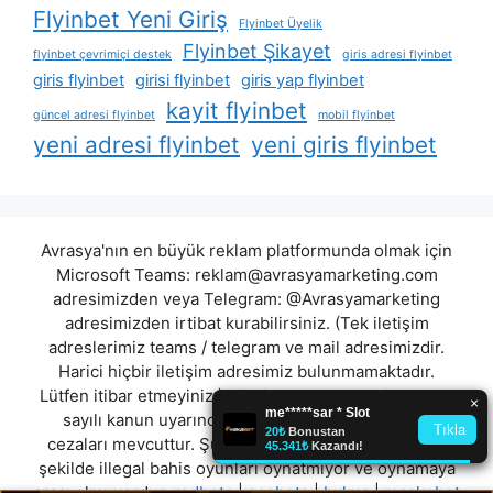
Flyinbet Yeni Giriş
Flyinbet Üyelik
Flyinbet Şikayet
flyinbet çevrimiçi destek
giris adresi flyinbet
giris flyinbet
girisi flyinbet
giris yap flyinbet
kayit flyinbet
güncel adresi flyinbet
mobil flyinbet
yeni adresi flyinbet
yeni giris flyinbet
Avrasya'nın en büyük reklam platformunda olmak için
Microsoft Teams:
reklam@avrasyamarketing.com
adresimizden veya Telegram: @Avrasyamarketing
adresimizden irtibat kurabilirsiniz. (Tek iletişim
adreslerimiz teams / telegram ve mail adresimizdir.
Harici hiçbir iletişim adresimiz bulunmamaktadır.
Lütfen itibar etmeyiniz.) Türkiye yasalarına göre 7258
sayılı kanun uyarınca yasa dışı bahis oynamanın
cezaları mevcuttur. Şu an bulunduğunuz site hiç bir
şekilde illegal bahis oyunları oynatmıyor ve oynamaya
aracı olmuyordur.
redbets
|
sesbets
|
bykus
|
maskebet