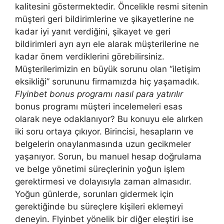
kalitesini göstermektedir. Öncelikle resmi sitenin
müşteri geri bildirimlerine ve şikayetlerine ne
kadar iyi yanıt verdiğini, şikayet ve geri
bildirimleri ayrı ayrı ele alarak müşterilerine ne
kadar önem verdiklerini görebilirsiniz.
Müşterilerimizin en büyük sorunu olan “iletişim
eksikliği” sorununu firmamızda hiç yaşamadık.
Flyinbet bonus programı nasıl para yatırılır
bonus programı müşteri incelemeleri esas
olarak neye odaklanıyor? Bu konuyu ele alırken
iki soru ortaya çıkıyor. Birincisi, hesapların ve
belgelerin onaylanmasında uzun gecikmeler
yaşanıyor. Sorun, bu manuel hesap doğrulama
ve belge yönetimi süreçlerinin yoğun işlem
gerektirmesi ve dolayısıyla zaman almasıdır.
Yoğun günlerde, sorunları gidermek için
gerektiğinde bu süreçlere kişileri eklemeyi
deneyin. Flyinbet yönelik bir diğer eleştiri ise