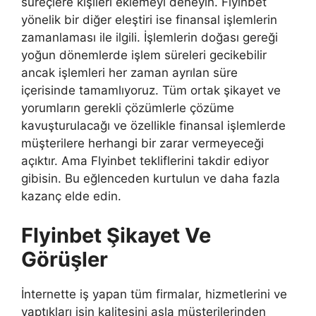
süreçlere kişileri eklemeyi deneyin. Flyinbet
yönelik bir diğer eleştiri ise finansal işlemlerin
zamanlaması ile ilgili. İşlemlerin doğası gereği
yoğun dönemlerde işlem süreleri gecikebilir
ancak işlemleri her zaman ayrılan süre
içerisinde tamamlıyoruz. Tüm ortak şikayet ve
yorumların gerekli çözümlerle çözüme
kavuşturulacağı ve özellikle finansal işlemlerde
müşterilere herhangi bir zarar vermeyeceği
açıktır. Ama Flyinbet tekliflerini takdir ediyor
gibisin. Bu eğlenceden kurtulun ve daha fazla
kazanç elde edin.
Flyinbet Şikayet Ve
Görüşler
İnternette iş yapan tüm firmalar, hizmetlerini ve
yaptıkları işin kalitesini asla müşterilerinden