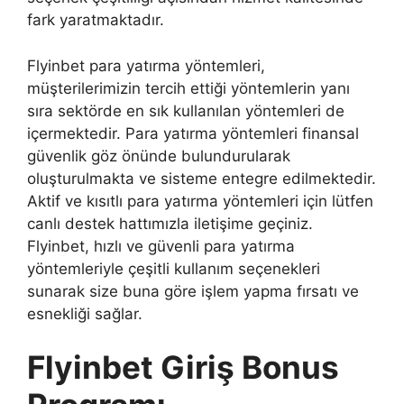
fark yaratmaktadır.
Flyinbet para yatırma yöntemleri,
müşterilerimizin tercih ettiği yöntemlerin yanı
sıra sektörde en sık kullanılan yöntemleri de
içermektedir. Para yatırma yöntemleri finansal
güvenlik göz önünde bulundurularak
oluşturulmakta ve sisteme entegre edilmektedir.
Aktif ve kısıtlı para yatırma yöntemleri için lütfen
canlı destek hattımızla iletişime geçiniz.
Flyinbet, hızlı ve güvenli para yatırma
yöntemleriyle çeşitli kullanım seçenekleri
sunarak size buna göre işlem yapma fırsatı ve
esnekliği sağlar.
Flyinbet Giriş Bonus