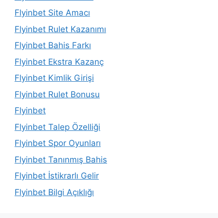
Flyinbet Site Amacı
Flyinbet Rulet Kazanımı
Flyinbet Bahis Farkı
Flyinbet Ekstra Kazanç
Flyinbet Kimlik Girişi
Flyinbet Rulet Bonusu
Flyinbet
Flyinbet Talep Özelliği
Flyinbet Spor Oyunları
Flyinbet Tanınmış Bahis
Flyinbet İstikrarlı Gelir
Flyinbet Bilgi Açıklığı