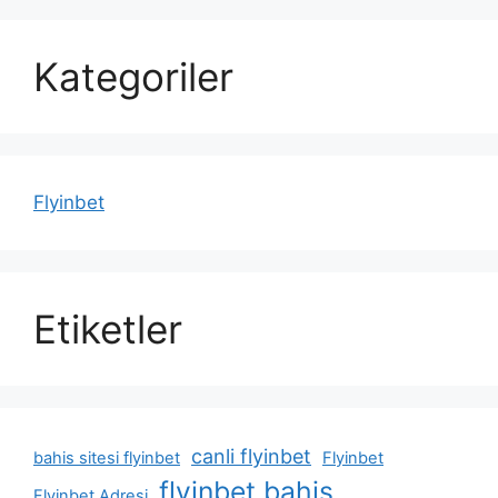
Kategoriler
Flyinbet
Etiketler
canli flyinbet
bahis sitesi flyinbet
Flyinbet
flyinbet bahis
Flyinbet Adresi