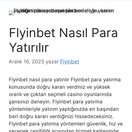
Flyinbet Nasıl Para
Yatırılır
Aralık 16, 2023
yazar
Flyinbet
Flyinbet nasıl para yatırılır Flyinbet para yatırma
konusunda doğru kararı verdiniz ve yüksek
oranlı ve çoktan seçmeli casino oyunlarında
şansınızı deneyin. Flyinbet para yatırma
yöntemleriyle yatırım yaptığınızda en başından
beri doğru kararı verdiğinizi hissedeceksiniz.
Flyinbet para yatırma yöntemleri güvenlik, hız ve
seçenek çeşitliliği açısından hizmet kalitesinde