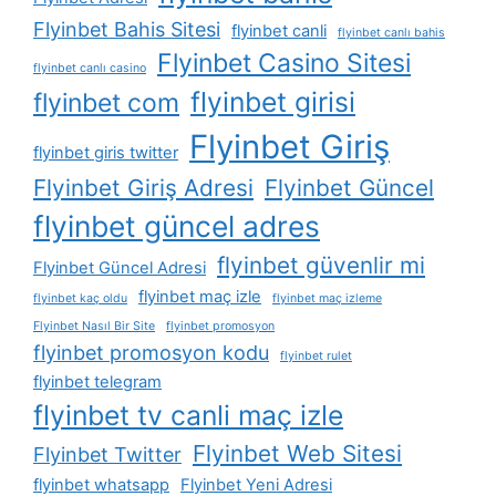
Flyinbet Bahis Sitesi
flyinbet canli
flyinbet canlı bahis
Flyinbet Casino Sitesi
flyinbet canlı casino
flyinbet girisi
flyinbet com
Flyinbet Giriş
flyinbet giris twitter
Flyinbet Giriş Adresi
Flyinbet Güncel
flyinbet güncel adres
flyinbet güvenlir mi
Flyinbet Güncel Adresi
flyinbet maç izle
flyinbet kaç oldu
flyinbet maç izleme
Flyinbet Nasıl Bir Site
flyinbet promosyon
flyinbet promosyon kodu
flyinbet rulet
flyinbet telegram
flyinbet tv canli maç izle
Flyinbet Web Sitesi
Flyinbet Twitter
flyinbet whatsapp
Flyinbet Yeni Adresi