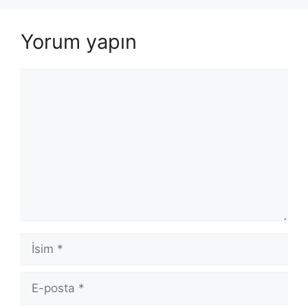
Yorum yapın
Yorum
İsim
E-
posta