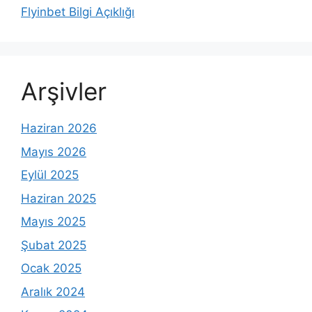
Flyinbet Bilgi Açıklığı
Arşivler
Haziran 2026
Mayıs 2026
Eylül 2025
Haziran 2025
Mayıs 2025
Şubat 2025
Ocak 2025
Aralık 2024