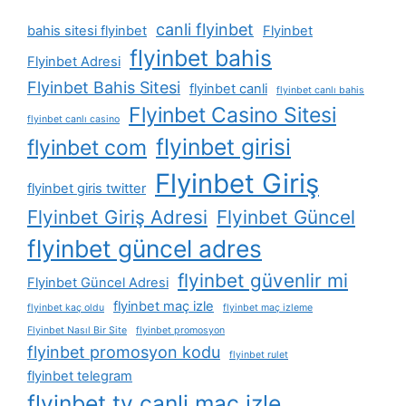
canli flyinbet
bahis sitesi flyinbet
Flyinbet
flyinbet bahis
Flyinbet Adresi
Flyinbet Bahis Sitesi
flyinbet canli
flyinbet canlı bahis
Flyinbet Casino Sitesi
flyinbet canlı casino
flyinbet girisi
flyinbet com
Flyinbet Giriş
flyinbet giris twitter
Flyinbet Giriş Adresi
Flyinbet Güncel
flyinbet güncel adres
flyinbet güvenlir mi
Flyinbet Güncel Adresi
flyinbet maç izle
flyinbet kaç oldu
flyinbet maç izleme
Flyinbet Nasıl Bir Site
flyinbet promosyon
flyinbet promosyon kodu
flyinbet rulet
flyinbet telegram
flyinbet tv canli maç izle