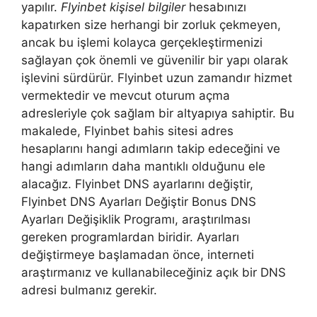
yapılır.
Flyinbet kişisel bilgiler
hesabınızı
kapatırken size herhangi bir zorluk çekmeyen,
ancak bu işlemi kolayca gerçekleştirmenizi
sağlayan çok önemli ve güvenilir bir yapı olarak
işlevini sürdürür. Flyinbet uzun zamandır hizmet
vermektedir ve mevcut oturum açma
adresleriyle çok sağlam bir altyapıya sahiptir. Bu
makalede, Flyinbet bahis sitesi adres
hesaplarını hangi adımların takip edeceğini ve
hangi adımların daha mantıklı olduğunu ele
alacağız. Flyinbet DNS ayarlarını değiştir,
Flyinbet DNS Ayarları Değiştir Bonus DNS
Ayarları Değişiklik Programı, araştırılması
gereken programlardan biridir. Ayarları
değiştirmeye başlamadan önce, interneti
araştırmanız ve kullanabileceğiniz açık bir DNS
adresi bulmanız gerekir.