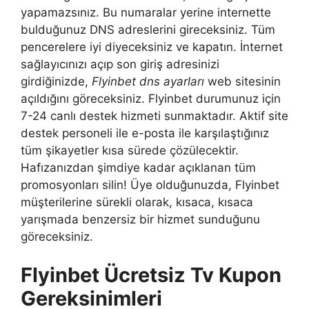
yapamazsınız. Bu numaralar yerine internette
bulduğunuz DNS adreslerini gireceksiniz. Tüm
pencerelere iyi diyeceksiniz ve kapatın. İnternet
sağlayıcınızı açıp son giriş adresinizi
girdiğinizde,
Flyinbet dns ayarları
web sitesinin
açıldığını göreceksiniz. Flyinbet durumunuz için
7-24 canlı destek hizmeti sunmaktadır. Aktif site
destek personeli ile e-posta ile karşılaştığınız
tüm şikayetler kısa sürede çözülecektir.
Hafızanızdan şimdiye kadar açıklanan tüm
promosyonları silin! Üye olduğunuzda, Flyinbet
müşterilerine sürekli olarak, kısaca, kısaca
yarışmada benzersiz bir hizmet sunduğunu
göreceksiniz.
Flyinbet Ücretsiz Tv Kupon
Gereksinimleri