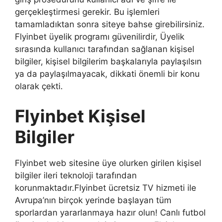
gerçekleştirmesi gerekir. Bu işlemleri
tamamladıktan sonra siteye bahse girebilirsiniz.
Flyinbet üyelik programı güvenilirdir, Üyelik
sırasında kullanıcı tarafından sağlanan kişisel
bilgiler, kişisel bilgilerim başkalarıyla paylaşılsın
ya da paylaşılmayacak, dikkati önemli bir konu
olarak çekti.
Flyinbet Kişisel
Bilgiler
Flyinbet web sitesine üye olurken girilen kişisel
bilgiler ileri teknoloji tarafından
korunmaktadır.Flyinbet ücretsiz TV hizmeti ile
Avrupa’nın birçok yerinde başlayan tüm
sporlardan yararlanmaya hazır olun! Canlı futbol