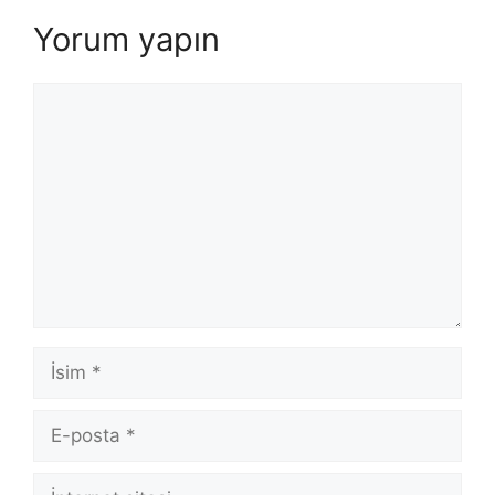
Yorum yapın
Yorum
İsim
E-
posta
İnternet