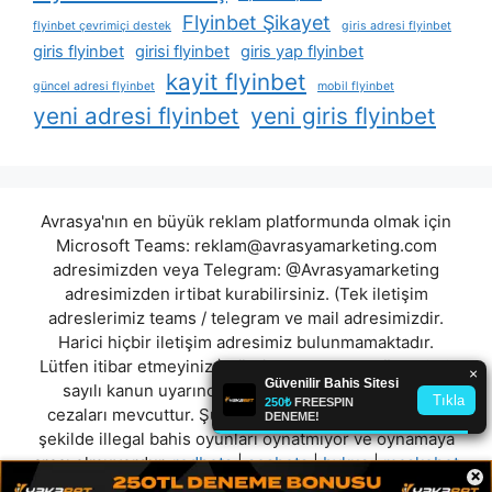
Flyinbet Şikayet
flyinbet çevrimiçi destek
giris adresi flyinbet
giris flyinbet
girisi flyinbet
giris yap flyinbet
kayit flyinbet
güncel adresi flyinbet
mobil flyinbet
yeni adresi flyinbet
yeni giris flyinbet
Avrasya'nın en büyük reklam platformunda olmak için
Microsoft Teams:
reklam@avrasyamarketing.com
adresimizden veya Telegram: @Avrasyamarketing
adresimizden irtibat kurabilirsiniz. (Tek iletişim
adreslerimiz teams / telegram ve mail adresimizdir.
Harici hiçbir iletişim adresimiz bulunmamaktadır.
Lütfen itibar etmeyiniz.) Türkiye yasalarına göre 7258
sayılı kanun uyarınca yasa dışı bahis oynamanın
cezaları mevcuttur. Şu an bulunduğunuz site hiç bir
şekilde illegal bahis oyunları oynatmıyor ve oynamaya
aracı olmuyordur.
redbets
|
sesbets
|
bykus
|
maskebet
×
|
betsmixer
|
casiwoon
|
pesattr
|
betszero