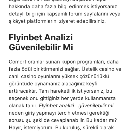
hakkında daha fazla bilgi edinmek istiyorsanız
detaylı bilgi için kapsamlı forum sayfalarını veya
şikâyet platformlarını ziyaret edebilirsiniz.
Flyinbet Analizi
Güvenilebilir Mi
Cömert oranlar sunan kupon programları, daha
fazla ödül biriktirmenizi sağlar. Üstelik casino ve
canlı casino oyunlarını yüksek çözünürlüklü
görüntüde oynamanız alacağınız keyfi
arttıracaktır. Tam hareketlilik istiyorsanız, bu
seçenek onu gittiğiniz her yerde kullanmanıza
olanak tanır.
Flyinbet analizi güvenilebilir mi
neden giriş yapmayı tercih etmesi gerektiği
sorusu şu şekilde cevaplanabilir. Bu kadar mı?
Hayır, istemiyorum. Bu kuruluş, sürekli olarak