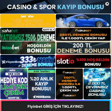
×
Flyinbet GİRİŞ İÇİN TIKLAYINIZ!