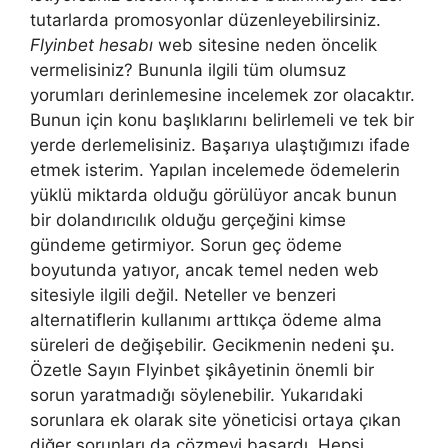
tutarlarda promosyonlar düzenleyebilirsiniz.
Flyinbet hesabı
web sitesine neden öncelik
vermelisiniz? Bununla ilgili tüm olumsuz
yorumları derinlemesine incelemek zor olacaktır.
Bunun için konu başlıklarını belirlemeli ve tek bir
yerde derlemelisiniz. Başarıya ulaştığımızı ifade
etmek isterim. Yapılan incelemede ödemelerin
yüklü miktarda olduğu görülüyor ancak bunun
bir dolandırıcılık olduğu gerçeğini kimse
gündeme getirmiyor. Sorun geç ödeme
boyutunda yatıyor, ancak temel neden web
sitesiyle ilgili değil. Neteller ve benzeri
alternatiflerin kullanımı arttıkça ödeme alma
süreleri de değişebilir. Gecikmenin nedeni şu.
Özetle Sayın Flyinbet şikâyetinin önemli bir
sorun yaratmadığı söylenebilir. Yukarıdaki
sorunlara ek olarak site yöneticisi ortaya çıkan
diğer sorunları da çözmeyi başardı. Hepsi