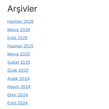
Arşivler
Haziran 2026
Mayıs 2026
Eylül 2025
Haziran 2025
Mayıs 2025
Şubat 2025
Ocak 2025
Aralık 2024
Kasım 2024
Ekim 2024
Eylül 2024