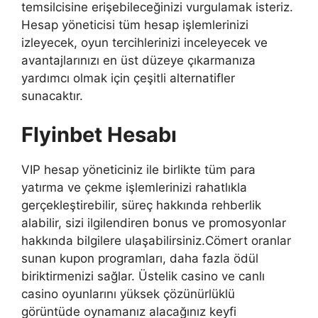
temsilcisine erişebileceğinizi vurgulamak isteriz.
Hesap yöneticisi tüm hesap işlemlerinizi
izleyecek, oyun tercihlerinizi inceleyecek ve
avantajlarınızı en üst düzeye çıkarmanıza
yardımcı olmak için çeşitli alternatifler
sunacaktır.
Flyinbet Hesabı
VIP hesap yöneticiniz ile birlikte tüm para
yatırma ve çekme işlemlerinizi rahatlıkla
gerçekleştirebilir, süreç hakkında rehberlik
alabilir, sizi ilgilendiren bonus ve promosyonlar
hakkında bilgilere ulaşabilirsiniz.Cömert oranlar
sunan kupon programları, daha fazla ödül
biriktirmenizi sağlar. Üstelik casino ve canlı
casino oyunlarını yüksek çözünürlüklü
görüntüde oynamanız alacağınız keyfi