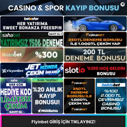
×
Flyinbet GİRİŞ İÇİN TIKLAYINIZ!