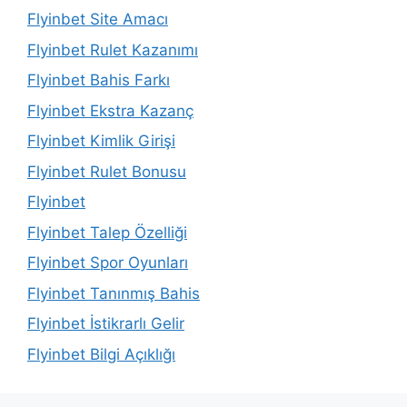
Flyinbet Site Amacı
Flyinbet Rulet Kazanımı
Flyinbet Bahis Farkı
Flyinbet Ekstra Kazanç
Flyinbet Kimlik Girişi
Flyinbet Rulet Bonusu
Flyinbet
Flyinbet Talep Özelliği
Flyinbet Spor Oyunları
Flyinbet Tanınmış Bahis
Flyinbet İstikrarlı Gelir
Flyinbet Bilgi Açıklığı