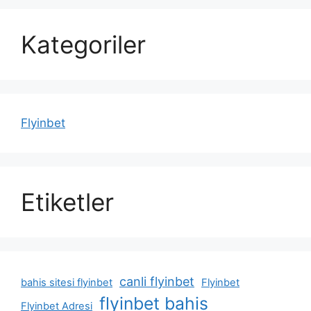
Kategoriler
Flyinbet
Etiketler
canli flyinbet
bahis sitesi flyinbet
Flyinbet
flyinbet bahis
Flyinbet Adresi