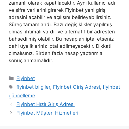
zamanlı olarak kapatılacaktır. Aynı kullanıcı adı
ve şifre verilerini girerek Flyinbet yeni giriş
adresini açabilir ve açılışını belirleyebilirsiniz.
Süreç tamamlandı. Bazı değişiklikler yapılmış
olması ihtimali vardır ve alternatif bir adresten
bahsedilmiş olabilir. Bu hesapları iptal etseniz
dahi üyelikleriniz iptal edilmeyecektir. Dikkatli
olmalısınız. Birden fazla hesap yaptırımla
sonuçlanmamalıdır.
Kategoriler
Flyinbet
Etiketler
flyinbet bilgiler
,
Flyinbet Giriş Adresi
,
flyinbet
güncelleme
Flyinbet Hızlı Giriş Adresi
Flyinbet Müşteri Hizmetleri